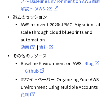
ス〜 Baseline Environment on AWS 徹底
解説 〜(AWS-22)
過去のセッション
AWS re:Invent 2020: JPMC: Migrations at
scale through cloud blueprints and
automation
動画
|
資料
その他のリソース
Baseline Environment on AWS
Blog
｜
Github
ホワイトペーパー: Organizing Your AWS
Environment Using Multiple Accounts
資料