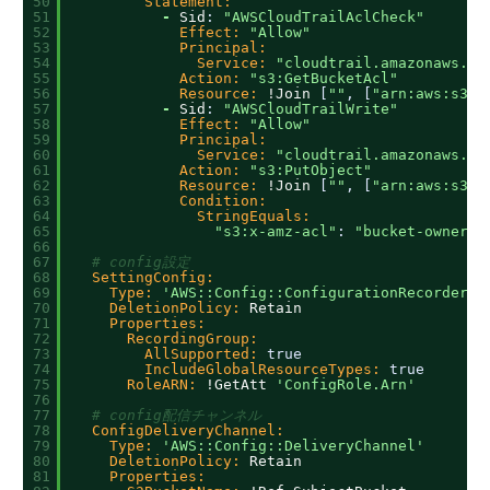
50
Statement:
51
-
Sid
:
"AWSCloudTrailAclCheck"
52
Effect:
"Allow"
53
Principal:
54
Service:
"cloudtrail.amazonaws.co
55
Action:
"s3:GetBucketAcl"
56
Resource:
!Join 
[
""
,
[
"arn:aws:s3::
57
-
Sid
:
"AWSCloudTrailWrite"
58
Effect:
"Allow"
59
Principal:
60
Service:
"cloudtrail.amazonaws.co
61
Action:
"s3:PutObject"
62
Resource:
!Join 
[
""
,
[
"arn:aws:s3::
63
Condition:
64
StringEquals:
65
"s3:x-amz-acl"
:
"bucket-owner-f
66
67
# config設定
68
SettingConfig:
69
Type:
'AWS::Config::ConfigurationRecorder'
70
DeletionPolicy:
Retain
71
Properties:
72
RecordingGroup:
73
AllSupported:
true
74
IncludeGlobalResourceTypes:
true
75
RoleARN:
!GetAtt 
'ConfigRole.Arn'
76
77
# config配信チャンネル
78
ConfigDeliveryChannel:
79
Type:
'AWS::Config::DeliveryChannel'
80
DeletionPolicy:
Retain
81
Properties: