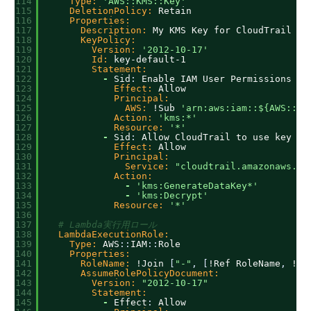
114
Type:
'AWS::KMS::Key'
115
DeletionPolicy:
Retain
116
Properties:
117
Description:
My KMS Key for CloudTrail an
118
KeyPolicy:
119
Version:
'2012-10-17'
120
Id:
key-default-1
121
Statement:
122
-
Sid
:
Enable IAM User Permissions
123
Effect:
Allow
124
Principal:
125
AWS:
!Sub 
'arn:aws:iam::${AWS::Ac
126
Action:
'kms:*'
127
Resource:
'*'
128
-
Sid
:
Allow CloudTrail to use key
129
Effect:
Allow
130
Principal:
131
Service:
"cloudtrail.amazonaws.co
132
Action:
133
-
'kms:GenerateDataKey*'
134
-
'kms:Decrypt'
135
Resource:
'*'
136
137
# Lambda実行用ロール
138
LambdaExecutionRole:
139
Type:
AWS
:
:
IAM
:
:
Role
140
Properties:
141
RoleName:
!Join 
[
"-"
,
[
!Ref RoleName
,
!Re
142
AssumeRolePolicyDocument:
143
Version:
"2012-10-17"
144
Statement:
145
-
Effect
:
Allow