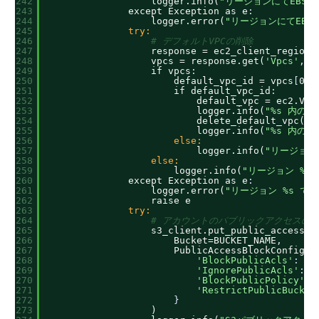
242
logger.info(
"リージョンにてEBS
243
except Exception as e
:
244
logger.error(
"リージョンにてEBS
245
try:
246
# デフォルトVPCの削除
247
response = ec2_client_region.
248
vpcs = response.get(
'Vpcs'
,
[
249
if vpcs
:
250
default_vpc_id = vpcs
[
0
]
.
251
if default_vpc_id
:
252
default_vpc = ec2.Vpc
253
logger.info(
"%s 内のデ
254
delete_default_vpc(de
255
logger.info(
"%s 内の
256
else:
257
logger.info(
"リージョン
258
else:
259
logger.info(
"リージョン %s
260
except Exception as e
:
261
logger.error(
"リージョン %s で
262
raise e
263
try:
264
# アカウントのパブリックアクセスの
265
s3_client.put_public_access_b
266
Bucket=BUCKET_NAME
,
267
PublicAccessBlockConfigur
268
'BlockPublicAcls'
:
Tr
269
'IgnorePublicAcls'
:
T
270
'BlockPublicPolicy'
:
271
'RestrictPublicBucket
272
}
273
)