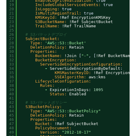
18
EnableLogFileValidation:
true
19
IncludeGlobalServiceEvents:
true
20
IsLogging:
true
21
IsMultiRegionTrail:
true
22
KMSKeyId:
!Ref EncryptionKMSKey
23
S3BucketName:
!Ref SubjectBucket
24
TrailName:
!Ref TrailName
25
26
# S3バケットデプロイ
27
SubjectBucket:
28
Type:
'AWS::S3::Bucket'
29
DeletionPolicy:
Retain
30
Properties:
31
BucketName:
!Join 
[
"-"
,
[
!Ref BucketName
,
32
BucketEncryption:
33
ServerSideEncryptionConfiguration:
34
-
ServerSideEncryptionByDefault
:
35
KMSMasterKeyID:
!Ref EncryptionKM
36
SSEAlgorithm:
aws
:
kms
37
LifecycleConfiguration:
38
Rules:
39
-
ExpirationInDays
:
1095
40
Status:
Enabled
41
42
# S3バケットポリシー
43
S3BucketPolicy:
44
Type:
"AWS::S3::BucketPolicy"
45
DeletionPolicy:
Retain
46
Properties:
47
Bucket:
!Ref SubjectBucket
48
PolicyDocument:
49
Version:
"2012-10-17"