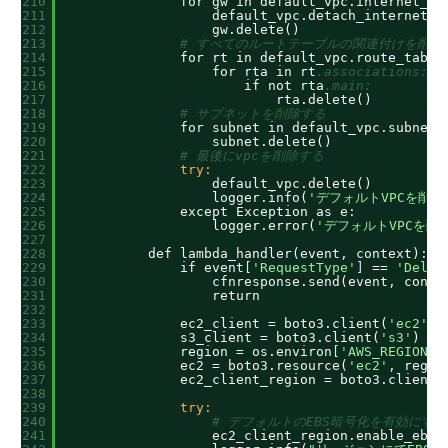
210
for gw in default_vpc.internet_ga
211
default_vpc.detach_internet_g
212
gw.delete()
213
# すべてのルートテーブルの関連付けを削除
214
for rt in default_vpc.route_table
215
for rta in rt
.associations:
216
if not rta
.main:
217
rta.delete()
218
# サブネットを削除する
219
for subnet in default_vpc.subnets
220
subnet.delete()
221
# 最後にvpcを削除する
222
try:
223
default_vpc.delete()
224
logger.info(
'デフォルトVPCを削除
225
except Exception as e
:
226
logger.error(
'デフォルトVPCを削
227
228
def lambda_handler(event
,
context)
:
229
if event
[
'RequestType'
]
== 
'Delet
230
cfnresponse.send(event
,
conte
231
return
232
233
ec2_client = boto3.client(
'ec2'
)
234
s3_client = boto3.client(
's3'
)
235
region = os.environ
[
'AWS_REGION'
]
236
ec2 = boto3.resource(
'ec2'
,
regio
237
ec2_client_region = boto3.client(
238
239
try:
240
# デフォルトのEBS暗号化を有効にする
241
ec2_client_region.enable_ebs_