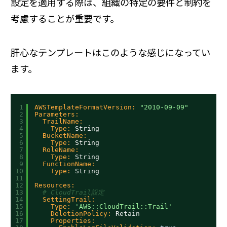
設定を適用する際は、組織の特定の要件と制約を
考慮することが重要です。
肝心なテンプレートはこのような感じになってい
ます。
1
AWSTemplateFormatVersion:
"2010-09-09"
2
Parameters:
3
TrailName:
4
Type:
String
5
BucketName:
6
Type:
String
7
RoleName:
8
Type:
String
9
FunctionName:
10
Type:
String
11
12
Resources:
13
# CloudTrail設定
14
SettingTrail:
15
Type:
'AWS::CloudTrail::Trail'
16
DeletionPolicy:
Retain
17
Properties: