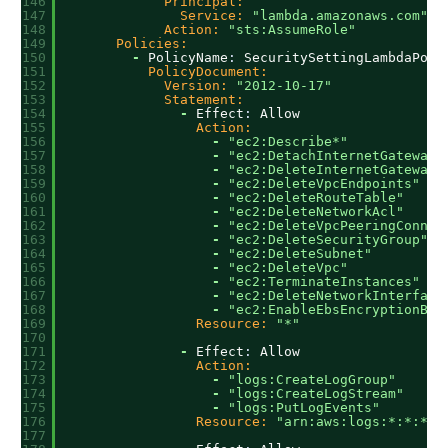
146
Principal:
147
Service:
"lambda.amazonaws.com"
148
Action:
"sts:AssumeRole"
149
Policies:
150
-
PolicyName
:
SecuritySettingLambdaPoli
151
PolicyDocument:
152
Version:
"2012-10-17"
153
Statement:
154
-
Effect
:
Allow
155
Action:
156
-
"ec2:Describe*"
157
-
"ec2:DetachInternetGateway"
158
-
"ec2:DeleteInternetGateway"
159
-
"ec2:DeleteVpcEndpoints"
160
-
"ec2:DeleteRouteTable"
161
-
"ec2:DeleteNetworkAcl"
162
-
"ec2:DeleteVpcPeeringConnec
163
-
"ec2:DeleteSecurityGroup"
164
-
"ec2:DeleteSubnet"
165
-
"ec2:DeleteVpc"
166
-
"ec2:TerminateInstances"
167
-
"ec2:DeleteNetworkInterface
168
-
"ec2:EnableEbsEncryptionByD
169
Resource:
"*"
170
171
-
Effect
:
Allow
172
Action:
173
-
"logs:CreateLogGroup"
174
-
"logs:CreateLogStream"
175
-
"logs:PutLogEvents"
176
Resource:
"arn:aws:logs:*:*:*"
177