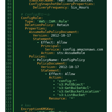
82
S3BucketName:
!Ref SubjectBucket
83
ConfigSnapshotDeliveryProperties:
84
DeliveryFrequency:
Six_Hours
85
86
# Config用ロール
87
ConfigRole:
88
Type:
'AWS::IAM::Role'
89
DeletionPolicy:
Retain
90
Properties:
91
AssumeRolePolicyDocument:
92
Version:
2012-10-17
93
Statement:
94
-
Effect
:
Allow
95
Principal:
96
Service:
config.amazonaws.com
97
Action:
sts
:
AssumeRole
98
Policies:
99
-
PolicyName
:
ConfigPolicy
100
PolicyDocument:
101
Version:
2012-10-17
102
Statement:
103
-
Effect
:
Allow
104
Action:
105
-
'config:*'
106
-
's3:PutObject'
107
-
's3:GetBucketAcl'
108
-
's3:GetBucketLocation'
109
-
's3:ListBucket'
110
Resource:
'*'
111
112
# kms
113
EncryptionKMSKey: