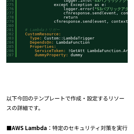
274
logger.info(
"S3パブリックアクセ
275
except Exception as e
:
276
logger.error(
"S3パブリックアク
277
cfnresponse.send(event
,
conte
278
return
279
cfnresponse.send(event
,
context
,
280
281
# Lambdaトリガー
282
CustomResource:
283
Type:
Custom
:
:
LambdaTrigger
284
DependsOn:
LambdaFunction
285
Properties:
286
ServiceToken:
!GetAtt LambdaFunction.Arn
287
dummyProperty:
dummy
以下今回のテンプレートで作成・設定するリソー
スの詳細です。
■AWS Lambda
：特定のセキュリティ対策を実行