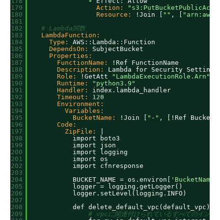
178
-
Effect
:
Allow
179
Action:
"s3:PutBucketPublicAcce
180
Resource:
!Join 
[
""
,
[
"arn:aws:
181
182
# Lambda関数
183
LambdaFunction:
184
Type:
AWS
:
:
Lambda
:
:
Function
185
DependsOn:
SubjectBucket
186
Properties:
187
FunctionName:
!Ref FunctionName
188
Description:
Lambda for Security Settings
189
Role:
!GetAtt 
"LambdaExecutionRole.Arn"
190
Runtime:
"python3.9"
191
Handler:
index.lambda_handler
192
Timeout:
120
193
Environment:
194
Variables:
195
BucketName:
!Join 
[
"-"
,
[
!Ref BucketN
196
Code:
197
ZipFile:
|
198
import boto3
199
import json
200
import logging
201
import os
202
import cfnresponse
203
204
BUCKET_NAME = os.environ
[
'BucketName'
205
logger = logging.getLogger()
206
logger.setLevel(logging.INFO)
207
208
def delete_default_vpc(default_vpc)
:
209
# vpcに関連付けられているすべてのイン