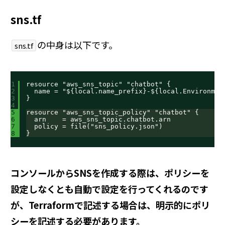
sns.tf
の中身は以下です。
sns.tf
1
resource "aws_sns_topic" "chatbot" {
2
name = "${local.name_prefix}-${local.Environmen
3
}
4
5
resource "aws_sns_topic_policy" "chatbot" {
6
arn    = aws_sns_topic.chatbot.arn
7
policy = file("sns_policy.json")
8
}
コンソールからSNSを作成する際は、ポリシーを
設定しなくとも自動で設定を行ってくれるのです
が、Terraformで記述する場合は、明示的にポリ
シーを記述する必要があります。