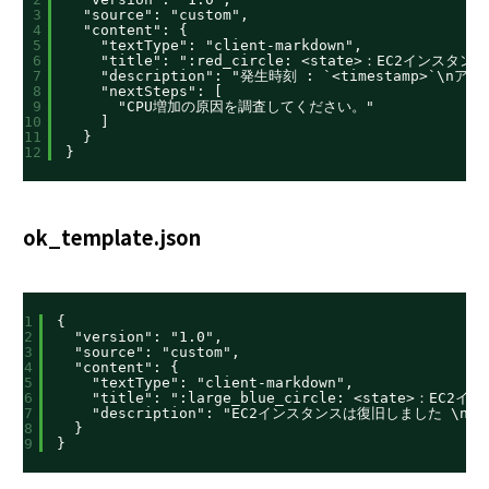
3
"source": "custom",
4
"content": {
5
"textType": "client-markdown",
6
"title": ":red_circle: <state>：EC2イン
7
"description": "発生時刻 : `<timestamp>`\nア
8
"nextSteps": [
9
"CPU増加の原因を調査してください。"
10
]
11
}
12
}
ok_template.json
1
{
2
"version": "1.0",
3
"source": "custom",
4
"content": {
5
"textType": "client-markdown",
6
"title": ":large_blue_circle: <state>：EC2
7
"description": "EC2インスタンスは復旧しました \n発生時
8
}
9
}