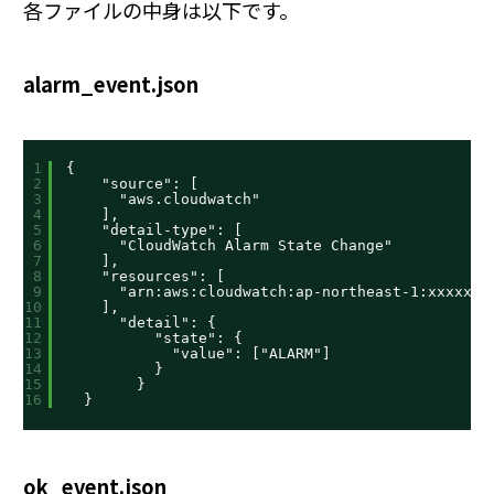
各ファイルの中身は以下です。
alarm_event.json
1
{
2
"source": [
3
"aws.cloudwatch"
4
],
5
"detail-type": [
6
"CloudWatch Alarm State Change"
7
],
8
"resources": [
9
"arn:aws:cloudwatch:ap-northeast-1:xxxxxx:
10
],
11
"detail": {
12
"state": {
13
"value": ["ALARM"]
14
}
15
}
16
}
ok_event.json