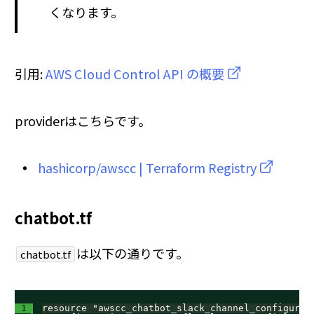
くなります。
引用:
AWS Cloud Control API の概要
providerはこちらです。
hashicorp/awscc | Terraform Registry
chatbot.tf
は以下の通りです。
chatbot.tf
1
resource "awscc_chatbot_slack_channel_configurat