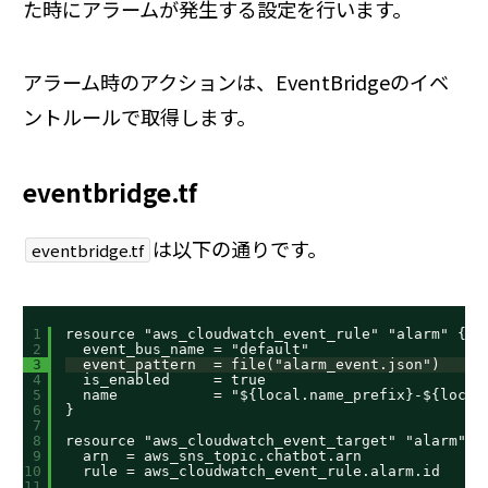
た時にアラームが発生する設定を行います。
アラーム時のアクションは、EventBridgeのイベ
ントルールで取得します。
eventbridge.tf
は以下の通りです。
eventbridge.tf
1
resource "aws_cloudwatch_event_rule" "alarm" {
2
event_bus_name = "default"
3
event_pattern  = file("alarm_event.json")
4
is_enabled     = true
5
name           = "${local.name_prefix}-${local
6
}
7
8
resource "aws_cloudwatch_event_target" "alarm" {
9
arn  = aws_sns_topic.chatbot.arn
10
rule = aws_cloudwatch_event_rule.alarm.id
11