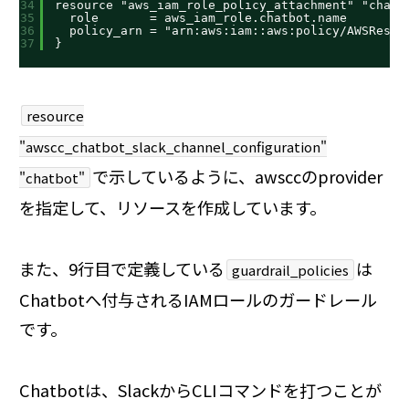
34
resource "aws_iam_role_policy_attachment" "chatb
35
role       = aws_iam_role.chatbot.name
36
policy_arn = "arn:aws:iam::aws:policy/AWSResou
37
}
resource
"awscc_chatbot_slack_channel_configuration"
で示しているように、awsccのprovider
"chatbot"
を指定して、リソースを作成しています。
また、9行目で定義している
は
guardrail_policies
Chatbotへ付与されるIAMロールのガードレール
です。
Chatbotは、SlackからCLIコマンドを打つことが