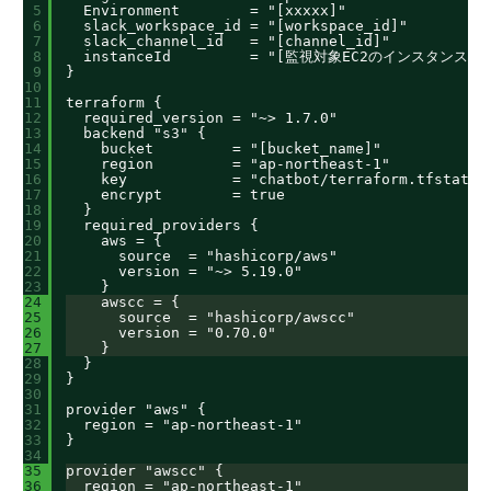
5
Environment        = "[xxxxx]"
6
slack_workspace_id = "[workspace_id]"
7
slack_channel_id   = "[channel_id]"
8
instanceId         = "[監視対象EC2のインスタンスID
9
}
10
11
terraform {
12
required_version = "~> 1.7.0"
13
backend "s3" {
14
bucket         = "[bucket_name]"
15
region         = "ap-northeast-1"
16
key            = "chatbot/terraform.tfstate"
17
encrypt        = true
18
}
19
required_providers {
20
aws = {
21
source  = "hashicorp/aws"
22
version = "~> 5.19.0"
23
}
24
awscc = {
25
source  = "hashicorp/awscc"
26
version = "0.70.0"
27
}
28
}
29
}
30
31
provider "aws" {
32
region = "ap-northeast-1"
33
}
34
35
provider "awscc" {
36
region = "ap-northeast-1"