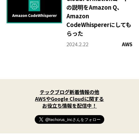
の説明をAmazon Q、
Amazon
CodeWhispererにしても
らった
2024.2.22
AWS
X
(
テックブログ新着情報の他
T
w
AWSやGoogle Cloudに関する
i
お役立ち情報を配信中！
t
t
e
r
)
を