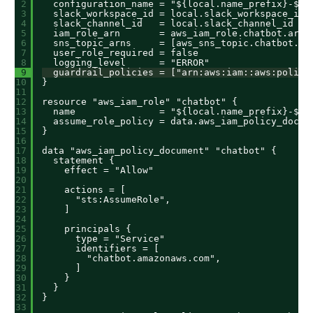
2
configuration_name = "${local.name_prefix}-${l
3
slack_workspace_id = local.slack_workspace_id
4
slack_channel_id   = local.slack_channel_id
5
iam_role_arn       = aws_iam_role.chatbot.arn
6
sns_topic_arns     = [aws_sns_topic.chatbot.ar
7
user_role_required = false
8
logging_level      = "ERROR"
9
guardrail_policies = ["arn:aws:iam::aws:policy
10
}
11
12
resource "aws_iam_role" "chatbot" {
13
name               = "${local.name_prefix}-${l
14
assume_role_policy = data.aws_iam_policy_docum
15
}
16
17
data "aws_iam_policy_document" "chatbot" {
18
statement {
19
effect = "Allow"
20
21
actions = [
22
"sts:AssumeRole",
23
]
24
25
principals {
26
type = "Service"
27
identifiers = [
28
"chatbot.amazonaws.com",
29
]
30
}
31
}
32
}
33