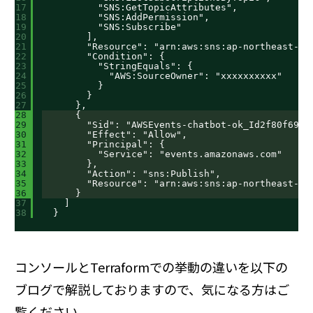
17
"SNS:GetTopicAttributes",
18
"SNS:AddPermission",
19
"SNS:Subscribe"
20
],
21
"Resource": "arn:aws:sns:ap-northeast-1:
22
"Condition": {
23
"StringEquals": {
24
"AWS:SourceOwner": "xxxxxxxxxx"
25
}
26
}
27
},
28
{
29
"Sid": "AWSEvents-chatbot-ok_Id2f80f695-
30
"Effect": "Allow",
31
"Principal": {
32
"Service": "events.amazonaws.com"
33
},
34
"Action": "sns:Publish",
35
"Resource": "arn:aws:sns:ap-northeast-1:
36
}
37
]
38
}
コンソールとTerraformでの挙動の違いを以下の
ブログで解説しておりますので、気になる方はご
覧ください。