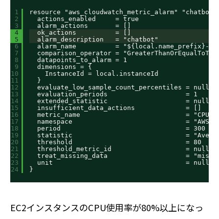
1
resource "aws_cloudwatch_metric_alarm" "chatbot"
2
actions_enabled     = true
3
alarm_actions       = []
4
ok_actions          = []
5
alarm_description   = "chatbot"
6
alarm_name          = "${local.name_prefix}-${
7
comparison_operator = "GreaterThanOrEqualToThr
8
datapoints_to_alarm = 1
9
dimensions = {
10
InstanceId = local.instanceId
11
}
12
evaluate_low_sample_count_percentiles = null
13
evaluation_periods                    = 1
14
extended_statistic                    = null
15
insufficient_data_actions             = []
16
metric_name                           = "CPUUt
17
namespace                             = "AWS/E
18
period                                = 300
19
statistic                             = "Avera
20
threshold                             = 80
21
threshold_metric_id                   = null
22
treat_missing_data                    = "missi
23
unit                                  = null
24
}
EC2インスタンスのCPU使用率が80%以上になっ