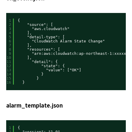
1
{
2
"source": [
3
"aws.cloudwatch"
4
],
5
"detail-type": [
6
"CloudWatch Alarm State Change"
7
],
8
"resources": [
9
"arn:aws:cloudwatch:ap-northeast-1:xxxxxx:
10
],
11
"detail": {
12
"state": {
13
"value": ["OK"]
14
}
15
}
16
}
alarm_template.json
1
{
2
"version": "1.0",