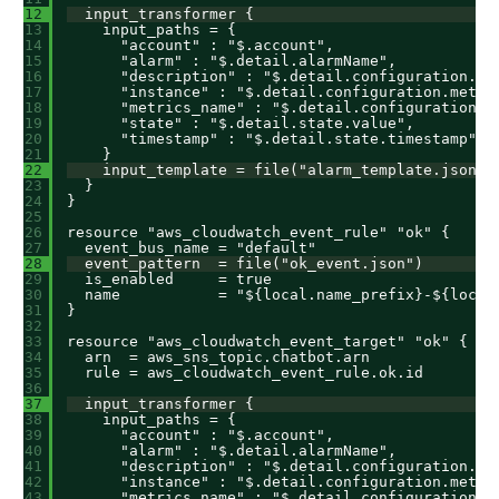
12
input_transformer {
13
input_paths = {
14
"account" : "$.account",
15
"alarm" : "$.detail.alarmName",
16
"description" : "$.detail.configuration.de
17
"instance" : "$.detail.configuration.metri
18
"metrics_name" : "$.detail.configuration.m
19
"state" : "$.detail.state.value",
20
"timestamp" : "$.detail.state.timestamp"
21
}
22
input_template = file("alarm_template.json")
23
}
24
}
25
26
resource "aws_cloudwatch_event_rule" "ok" {
27
event_bus_name = "default"
28
event_pattern  = file("ok_event.json")
29
is_enabled     = true
30
name           = "${local.name_prefix}-${local
31
}
32
33
resource "aws_cloudwatch_event_target" "ok" {
34
arn  = aws_sns_topic.chatbot.arn
35
rule = aws_cloudwatch_event_rule.ok.id
36
37
input_transformer {
38
input_paths = {
39
"account" : "$.account",
40
"alarm" : "$.detail.alarmName",
41
"description" : "$.detail.configuration.de
42
"instance" : "$.detail.configuration.metri
43
"metrics_name" : "$.detail.configuration.m