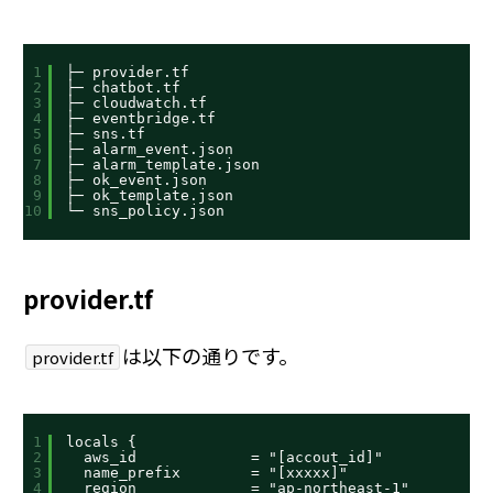
1
├─ provider.tf
2
├─ chatbot.tf
3
├─ cloudwatch.tf
4
├─ eventbridge.tf
5
├─ sns.tf
6
├─ alarm_event.json
7
├─ alarm_template.json
8
├─ ok_event.json
9
├─ ok_template.json
10
└─ sns_policy.json
provider.tf
は以下の通りです。
provider.tf
1
locals {
2
aws_id             = "[accout_id]"
3
name_prefix        = "[xxxxx]"
4
region             = "ap-northeast-1"