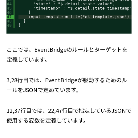
44
"state" : "$.detail.state.value",
45
"timestamp" : "$.detail.state.timestamp"
46
}
47
input_template = file("ok_template.json")
48
}
49
}
ここでは、EventBridgeのルールとターゲットを
定義しています。
3,28行目では、EventBridgeが駆動するためのル
ールをJSONで定めています。
12,37行目では、22,47行目で指定しているJSONで
使用する変数を定義しています。