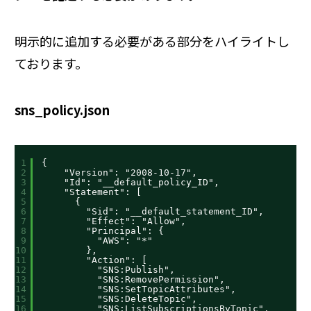
明示的に追加する必要がある部分をハイライトし
ております。
sns_policy.json
1
{
2
"Version": "2008-10-17",
3
"Id": "__default_policy_ID",
4
"Statement": [
5
{
6
"Sid": "__default_statement_ID",
7
"Effect": "Allow",
8
"Principal": {
9
"AWS": "*"
10
},
11
"Action": [
12
"SNS:Publish",
13
"SNS:RemovePermission",
14
"SNS:SetTopicAttributes",
15
"SNS:DeleteTopic",
16
"SNS:ListSubscriptionsByTopic",