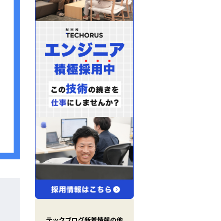
X
(
T
テックブログ新着情報の他