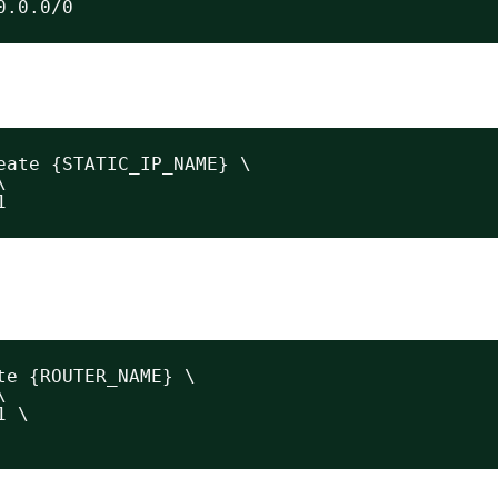
0.0.0/0
eate {STATIC_IP_NAME} \
\
1
te {ROUTER_NAME} \
\
1 \