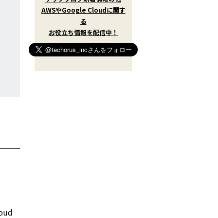
w
AWSやGoogle Cloudに関す
i
t
る
t
お役立ち情報を配信中！
e
r
)
を
フ
ォ
ロ
ー
す
る
ud