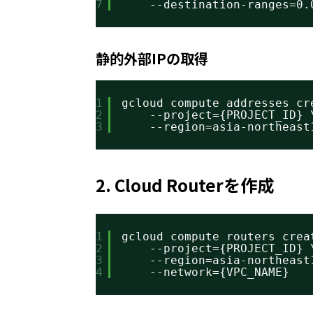
7
--destination-ranges=0.
静的外部IPの取得
1
gcloud compute addresses cr
2
--project={PROJECT_ID} 
3
--region=asia-northeast
2. Cloud Routerを作成
1
gcloud compute routers crea
2
--project={PROJECT_ID} 
3
--region=asia-northeast
4
--network={VPC_NAME}