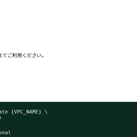
えてご利用ください。
ate {VPC_NAME} \
\
onal