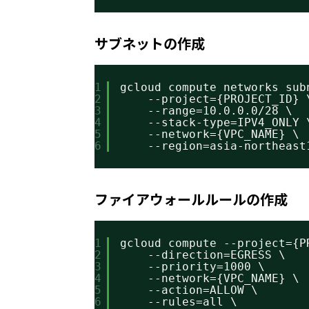
サブネットの作成
1
gcloud compute networks sub
2
--project={PROJECT_ID} 
3
--range=10.0.0.0/28 \
4
--stack-type=IPV4_ONLY 
5
--network={VPC_NAME} \
6
--region=asia-northeast
ファイアウォールルールの作成
1
gcloud compute --project={P
2
--direction=EGRESS \
3
--priority=1000 \
4
--network={VPC_NAME} \
5
--action=ALLOW \
6
--rules=all \