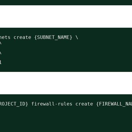
nets create {SUBNET_NAME} \
\
\
1
ROJECT_ID} firewall-rules create {FIREWALL_NA