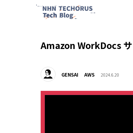
Amazon WorkDo
GENSAI
AWS
2024.6.20