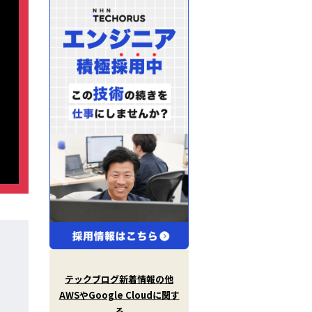
X
(
T
テックブログ新着情報の他
w
AWSやGoogle Cloudに関す
i
t
る