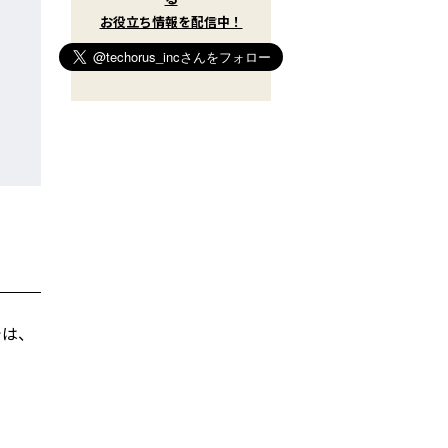
t
お役立ち情報を配信中！
e
r
)
を
フ
ォ
ロ
ー
す
る
では、