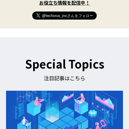
i
お役立ち情報を配信中！
t
t
e
r
)
を
フ
ォ
ロ
ー
す
Special Topics
る
注目記事はこちら