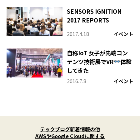
SENSORS IGNITION
2017 REPORTS
2017.4.18
イベント
自称IoT 女子が先端コン
テンツ技術展でVR
体験
してきた
2016.7.8
イベント
X
(
テックブログ新着情報の他
T
w
AWSやGoogle Cloudに関する