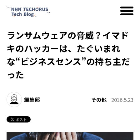
ランサムウェアの脅威？イマド
AWS
キのハッカーは、たぐいまれ
な“ビジネスセンス”の持ち主だ
Google Cloud
った
イベント
編集部
その他
2016.5.23
コラム