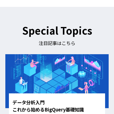
を
フ
ォ
ロ
ー
す
Special Topics
る
注目記事はこちら
データ分析入門
これから始めるBigQuery基礎知識