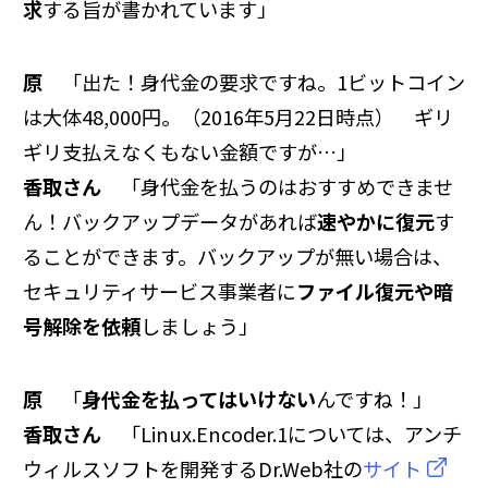
求
する旨が書かれています」
原
「出た！身代金の要求ですね。1ビットコイン
は大体48,000円。（2016年5月22日時点） ギリ
ギリ支払えなくもない金額ですが…」
香取さん
「身代金を払うのはおすすめできませ
ん！バックアップデータがあれば
速やかに復元
す
ることができます。バックアップが無い場合は、
セキュリティサービス事業者に
ファイル復元や暗
号解除を依頼
しましょう」
原
「
身代金を払ってはいけない
んですね！」
香取さん
「Linux.Encoder.1については、アンチ
ウィルスソフトを開発するDr.Web社の
サイト