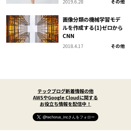
2019.6.28
その他
画像分類の機械学習モデ
ルを作成する(1)ゼロから
CNN
2018.4.17
その他
X
(
テックブログ新着情報の他
T
w
AWSやGoogle Cloudに関する
i
お役立ち情報を配信中！
t
t
e
r
)