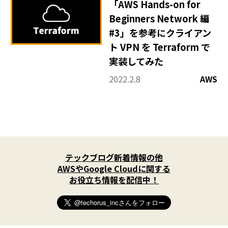
「AWS Hands-on for
Beginners Network 編
#3」を参考にクライアン
ト VPN を Terraform で
実装してみた
2022.2.8
AWS
X
(
テックブログ新着情報の他
T
w
AWSやGoogle Cloudに関する
i
お役立ち情報を配信中！
t
t
e
r
)