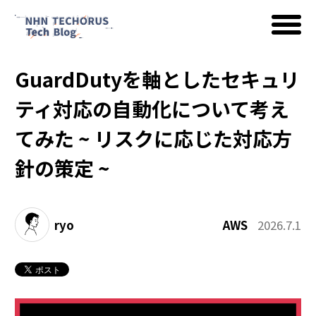
GuardDutyを軸としたセキュリ
AWS
ティ対応の自動化について考え
てみた ~ リスクに応じた対応方
Google Cloud
針の策定 ~
イベント
ryo
AWS
2026.7.1
コラム