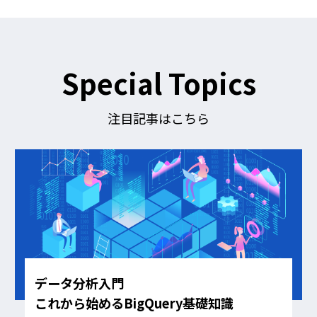
を
フ
ォ
ロ
ー
す
Special Topics
る
注目記事はこちら
データ分析入門
これから始めるBigQuery基礎知識