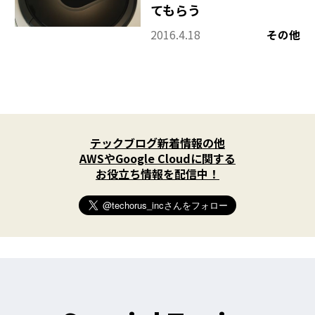
てもらう
2016.4.18
その他
X
(
テックブログ新着情報の他
T
w
AWSやGoogle Cloudに関する
i
お役立ち情報を配信中！
t
t
e
r
)
を
フ
ォ
ロ
ー
す