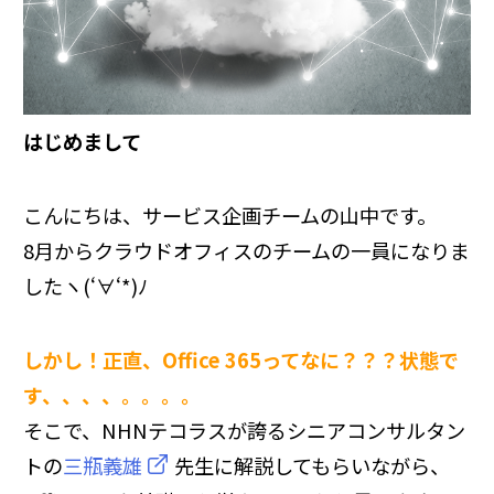
その他
はじめまして
こんにちは、サービス企画チームの山中です。
8月からクラウドオフィスのチームの一員になりま
したヽ(
‘
∀
‘*
)ﾉ
しかし！正直、
Office 365
ってなに？？？状態で
す、、、、。。。。
そこで、NHNテコラスが誇るシニアコンサルタン
トの
三瓶義雄
先生に解説してもらいながら、