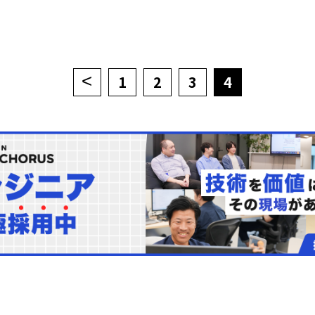
<
1
2
3
4