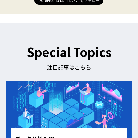
e
r
)
を
フ
ォ
ロ
ー
す
Special Topics
る
注目記事はこちら