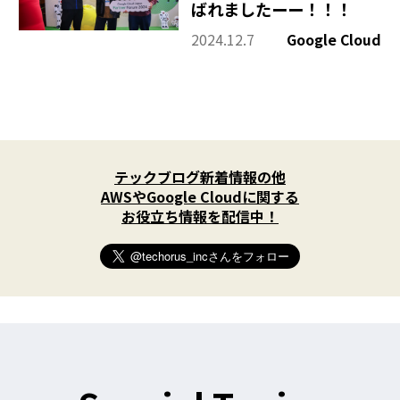
ばれましたーー！！！
2024.12.7
Google Cloud
X
(
テックブログ新着情報の他
T
w
AWSやGoogle Cloudに関する
i
お役立ち情報を配信中！
t
t
e
r
)
を
フ
ォ
ロ
ー
す