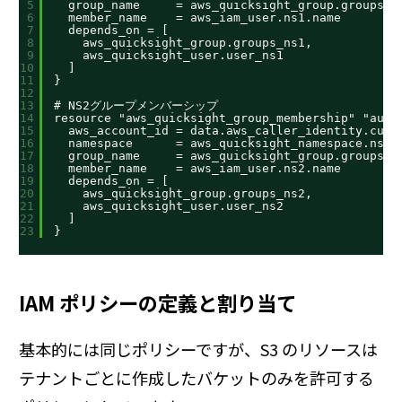
5
group_name     = aws_quicksight_group.groups_n
6
member_name    = aws_iam_user.ns1.name
7
depends_on = [
8
aws_quicksight_group.groups_ns1,
9
aws_quicksight_user.user_ns1
10
]
11
}
12
13
# NS2グループメンバーシップ
14
resource "aws_quicksight_group_membership" "auth
15
aws_account_id = data.aws_caller_identity.curr
16
namespace      = aws_quicksight_namespace.ns2.
17
group_name     = aws_quicksight_group.groups_n
18
member_name    = aws_iam_user.ns2.name
19
depends_on = [
20
aws_quicksight_group.groups_ns2,
21
aws_quicksight_user.user_ns2
22
]
23
}
IAM ポリシーの定義と割り当て
基本的には同じポリシーですが、S3 のリソースは
テナントごとに作成したバケットのみを許可する