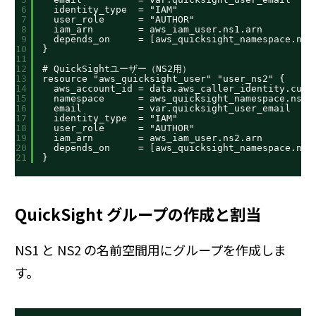
6
identity_type  = "IAM"
7
user_role      = "AUTHOR"
8
iam_arn        = aws_iam_user.ns1.arn
9
depends_on     = [aws_quicksight_namespace.ns1
10
}
11
12
# QuickSightユーザー（NS2用）
13
resource "aws_quicksight_user" "user_ns2" {
14
aws_account_id = data.aws_caller_identity.curr
15
namespace      = aws_quicksight_namespace.ns2.
16
email          = var.quicksight_user_email
17
identity_type  = "IAM"
18
user_role      = "AUTHOR"
19
iam_arn        = aws_iam_user.ns2.arn
20
depends_on     = [aws_quicksight_namespace.ns2
21
}
QuickSight グループの作成と割当
NS1 と NS2 の名前空間用にグループを作成しま
す。