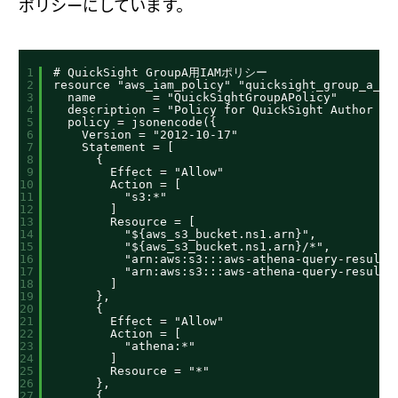
ポリシーにしています。
1
# QuickSight GroupA用IAMポリシー
2
resource "aws_iam_policy" "quicksight_group_a_po
3
name        = "QuickSightGroupAPolicy"
4
description = "Policy for QuickSight Author ac
5
policy = jsonencode({
6
Version = "2012-10-17"
7
Statement = [
8
{
9
Effect = "Allow"
10
Action = [
11
"s3:*"
12
]
13
Resource = [
14
"${aws_s3_bucket.ns1.arn}",
15
"${aws_s3_bucket.ns1.arn}/*",
16
"arn:aws:s3:::aws-athena-query-results
17
"arn:aws:s3:::aws-athena-query-results
18
]
19
},
20
{
21
Effect = "Allow"
22
Action = [
23
"athena:*"
24
]
25
Resource = "*"
26
},
27
{