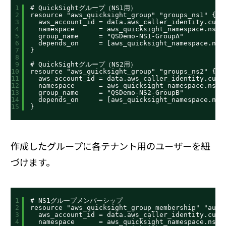
1
# QuickSightグループ（NS1用）
2
resource "aws_quicksight_group" "groups_ns1" {
3
aws_account_id = data.aws_caller_identity.curr
4
namespace      = aws_quicksight_namespace.ns1.
5
group_name     = "QSDemo-NS1-GroupA"
6
depends_on     = [aws_quicksight_namespace.ns1
7
}
8
9
# QuickSightグループ（NS2用）
10
resource "aws_quicksight_group" "groups_ns2" {
11
aws_account_id = data.aws_caller_identity.curr
12
namespace      = aws_quicksight_namespace.ns2.
13
group_name     = "QSDemo-NS2-GroupB"
14
depends_on     = [aws_quicksight_namespace.ns2
15
}
作成したグループに各テナント用のユーザーを紐
づけます。
1
# NS1グループメンバーシップ
2
resource "aws_quicksight_group_membership" "auth
3
aws_account_id = data.aws_caller_identity.curr
4
namespace      = aws_quicksight_namespace.ns1.