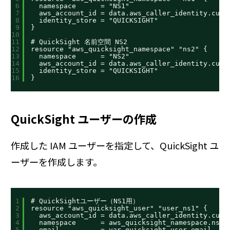
6
namespace      = "NS1"
7
aws_account_id = data.aws_caller_identity.curr
8
identity_store = "QUICKSIGHT"
9
}
10
11
# QuickSight 名前空間 NS2
12
resource "aws_quicksight_namespace" "ns2" {
13
namespace      = "NS2"
14
aws_account_id = data.aws_caller_identity.curr
15
identity_store = "QUICKSIGHT"
16
}
QuickSight ユーザーの作成
作成した IAM ユーザーを指定して、QuickSight ユ
ーザーを作成します。
1
# QuickSightユーザー（NS1用）
2
resource "aws_quicksight_user" "user_ns1" {
3
aws_account_id = data.aws_caller_identity.curr
4
namespace      = aws_quicksight_namespace.ns1.
5
email          = var.quicksight_user_email