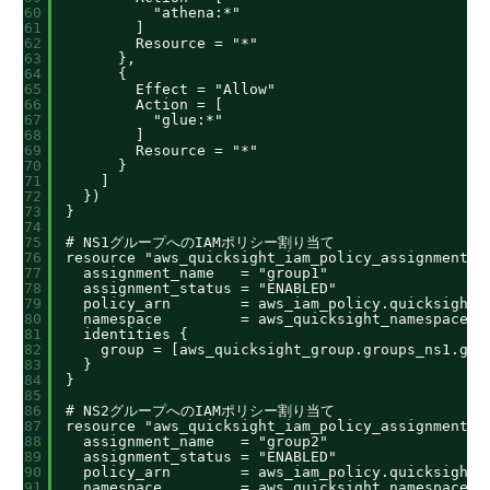
60
"athena:*"
61
]
62
Resource = "*"
63
},
64
{
65
Effect = "Allow"
66
Action = [
67
"glue:*"
68
]
69
Resource = "*"
70
}
71
]
72
})
73
}
74
75
# NS1グループへのIAMポリシー割り当て
76
resource "aws_quicksight_iam_policy_assignment" 
77
assignment_name   = "group1"
78
assignment_status = "ENABLED"
79
policy_arn        = aws_iam_policy.quicksight_
80
namespace         = aws_quicksight_namespace.n
81
identities {
82
group = [aws_quicksight_group.groups_ns1.gro
83
}
84
}
85
86
# NS2グループへのIAMポリシー割り当て
87
resource "aws_quicksight_iam_policy_assignment" 
88
assignment_name   = "group2"
89
assignment_status = "ENABLED"
90
policy_arn        = aws_iam_policy.quicksight_
91
namespace         = aws_quicksight_namespace.n