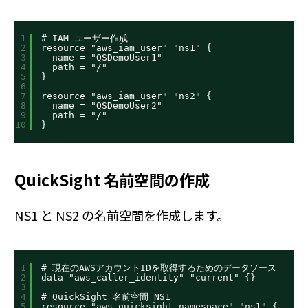
1
# IAM ユーザー作成
2
resource "aws_iam_user" "ns1" {
3
name = "QSDemoUser1"
4
path = "/"
5
}
6
7
resource "aws_iam_user" "ns2" {
8
name = "QSDemoUser2"
9
path = "/"
10
}
QuickSight 名前空間の作成
NS1 と NS2 の名前空間を作成します。
1
# 現在のAWSアカウントIDを取得するためのデータソース
2
data "aws_caller_identity" "current" {}
3
4
# QuickSight 名前空間 NS1
5
resource "aws_quicksight_namespace" "ns1" {