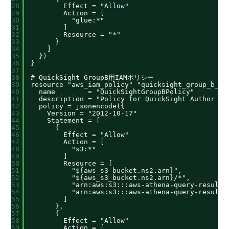
28
Effect = "Allow"
29
Action = [
30
"glue:*"
31
]
32
Resource = "*"
33
}
34
]
35
})
36
}
37
38
# QuickSight GroupB用IAMポリシー
39
resource "aws_iam_policy" "quicksight_group_b_po
40
name        = "QuickSightGroupBPolicy"
41
description = "Policy for QuickSight Author ac
42
policy = jsonencode({
43
Version = "2012-10-17"
44
Statement = [
45
{
46
Effect = "Allow"
47
Action = [
48
"s3:*"
49
]
50
Resource = [
51
"${aws_s3_bucket.ns2.arn}",
52
"${aws_s3_bucket.ns2.arn}/*",
53
"arn:aws:s3:::aws-athena-query-results
54
"arn:aws:s3:::aws-athena-query-results
55
]
56
},
57
{
58
Effect = "Allow"
59
Action = [