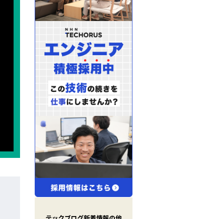
X
(
T
テックブログ新着情報の他