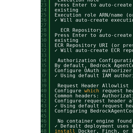
23
Press Enter to auto-create
24
existing
25
Execution role ARN
/name
(o
26
✓ Will auto-create executi
27
28
️  ECR Repository
29
Press Enter to auto-create
30
existing
31
ECR Repository URI (or pre
32
✓ Will auto-create ECR rep
33
34
Authorization Configurati
35
By default, Bedrock AgentC
36
Configure OAuth authorizer
37
✓ Using default IAM author
38
39
Request Header Allowlist
40
Configure 
which
request he
41
Common headers: Authorizat
42
Configure request header a
43
✓ Using default request he
44
Configuring BedrockAgentCo
45
46
No container engine found
47
✓ Default deployment uses 
48
install
Docker, Finch, or 