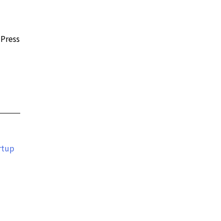
ress
tup