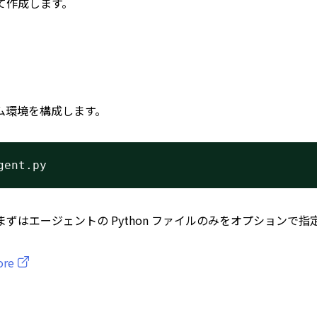
て作成します。
ム環境を構成します。
gent.py
はエージェントの Python ファイルのみをオプションで指
ore