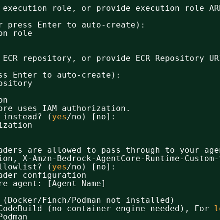
 execution role, or provide execution role AR
r press Enter to auto-create):
on role
 ECR repository, or provide ECR Repository UR
ss Enter to auto-create):
ository
on
ore uses IAM authorization.
 instead? (
yes
/no
) [no]:
ization
aders are allowed to pass through to your age
ion, X-Amzn-Bedrock-AgentCore-Runtime-Custom-
llowlist? (
yes
/no
) [no]:
ader configuration
re agent: [Agent Name]
 (Docker
/Finch/Podman
not installed)
CodeBuild (no container engine needed), For 
l
Podman