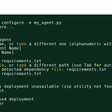
 configure -e my_agent.py
ore...
agent
me, or 
type
a different one (alphanumeric wit
ent Name]
 Name]
 requirements.txt
le
, or 
type
a different path (use Tab 
for
aut
 detected dependency 
file
: requirements.txt
 requirements.txt
y deployment unavailable (zip utility not fou
nt.
sed deployment
er