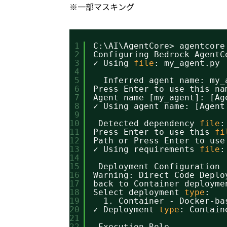
※一部マスキング
1
C:\AI\AgentCore> agentcore
2
Configuring Bedrock AgentC
3
✓ Using 
file
: my_agent.py
4
5
️  Inferred agent name: my_
6
Press Enter to use this na
7
Agent name [my_agent]: [Ag
8
✓ Using agent name: [Agent
9
10
Detected dependency 
file
:
11
Press Enter to use this 
fi
12
Path or Press Enter to use
13
✓ Using requirements 
file
:
14
15
Deployment Configuration
16
Warning: Direct Code Deplo
17
back to Container deployme
18
Select deployment 
type
:
19
1. Container - Docker-ba
20
✓ Deployment 
type
: Contain
21
22
Execution Role