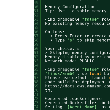
49
50
Memory Configuration
51
Tip: Use --disable-memory 
52
53
<img draggable=
"false"
rol
54
No existing memory resourc
55
56
Options:
57
• Press Enter to create 
58
• Type 
's'
to skip memor
59
60
Your choice: s
61
✓ Skipping memory configur
62
Memory disabled by user ch
63
Network mode: PUBLIC
64
65
<img draggable=
"false"
rol
66
'linux/arm64'
, so 
local
bu
67
Please use default launch 
68
code build.For deployment 
69
https:
//docs
.aws.amazon.co
70
tml
71
72
Generated .dockerignore
73
Generated Dockerfile: .bed
74
Setting 
'[Agent Name]'
as 