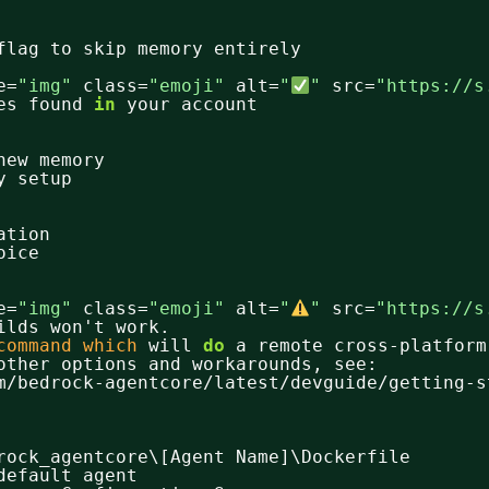
flag to skip memory entirely
e=
"img"
class=
"emoji"
alt=
"
"
src=
"
https://s
es found 
in
your account
new memory
y setup
ation
oice
e=
"img"
class=
"emoji"
alt=
"
"
src=
"
https://s
ilds won't work.
command
which
will 
do
a remote cross-platform
other options and workarounds, see:
m
/bedrock-agentcore/latest/devguide/getting-s
rock_agentcore\[Agent Name]\Dockerfile
default agent