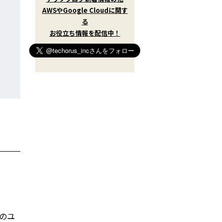
w
AWSやGoogle Cloudに関す
i
t
る
t
お役立ち情報を配信中！
e
r
)
を
フ
ォ
ロ
ー
す
る
ーのユ