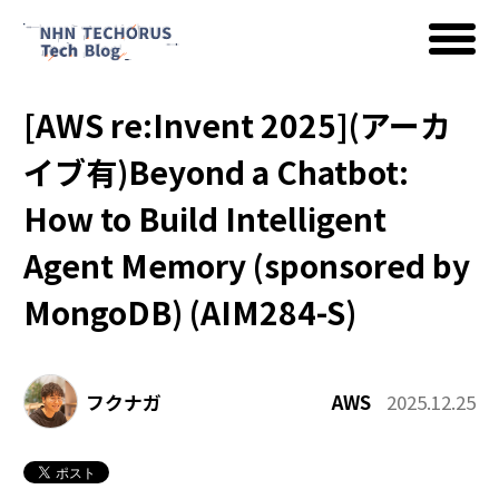
[AWS re:Invent 2025](アーカ
AWS
イブ有)Beyond a Chatbot:
How to Build Intelligent
Google Cloud
Agent Memory (sponsored by
MongoDB) (AIM284-S)
イベント
フクナガ
AWS
2025.12.25
コラム