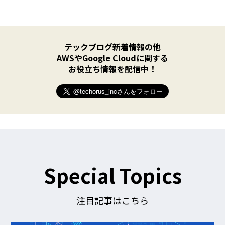
X
(
テックブログ新着情報の他
T
w
AWSやGoogle Cloudに関する
i
お役立ち情報を配信中！
t
t
e
r
)
を
フ
ォ
ロ
ー
す
Special Topics
る
注目記事はこちら