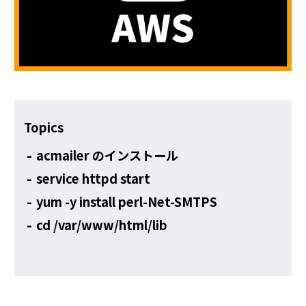
その他
Topics
acmailer のインストール
service httpd start
yum -y install perl-Net-SMTPS
cd /var/www/html/lib