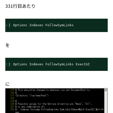
331行目あたり
1
Options Indexes FollowSymLinks
を
1
Options Indexes FollowSymLinks ExecCGI
に