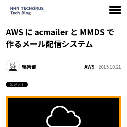
AWS に acmailer と MMDS で
AWS
作るメール配信システム
Google Cloud
編集部
AWS
2015.10.21
イベント
コラム