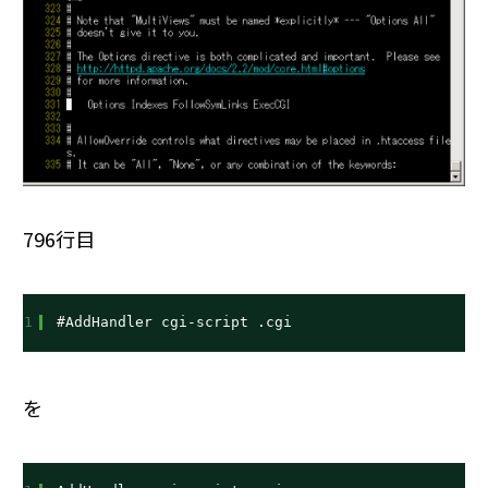
796行目
1
#AddHandler cgi-script .cgi
を