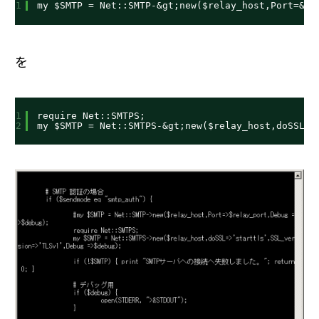
1
my $SMTP = Net::SMTP-&gt;new($relay_host,Port=&gt
を
1
require Net::SMTPS;
2
my $SMTP = Net::SMTPS-&gt;new($relay_host,doSSL=&