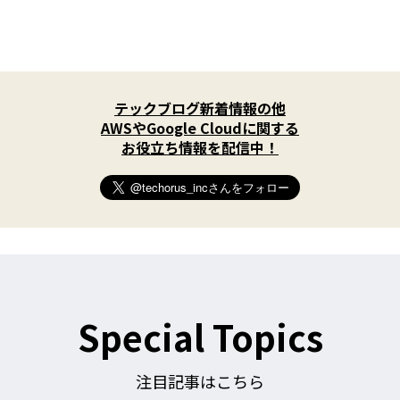
X
(
テックブログ新着情報の他
T
w
AWSやGoogle Cloudに関する
i
お役立ち情報を配信中！
t
t
e
r
)
を
フ
ォ
ロ
ー
す
Special Topics
る
注目記事はこちら