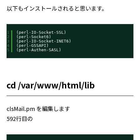
以下もインストールされると思います。
1
(perl-IO-Socket-SSL)
2
(perl-Socket6)
3
(perl-IO-Socket-INET6)
4
(perl-GSSAPI)
5
(perl-Authen-SASL)
cd /var/www/html/lib
clsMail.pm を編集します
592行目の