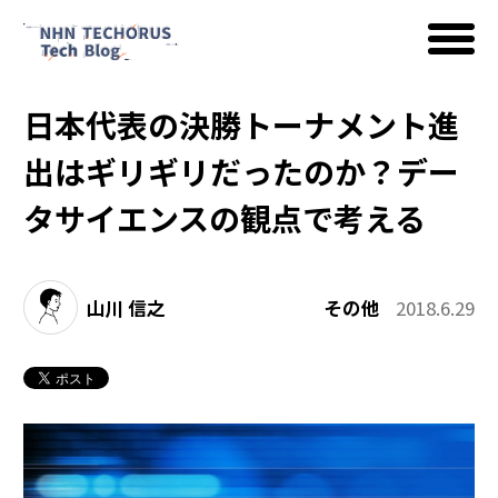
日本代表の決勝トーナメント進
AWS
出はギリギリだったのか？デー
タサイエンスの観点で考える
Google Cloud
山川 信之
その他
2018.6.29
イベント
コラム