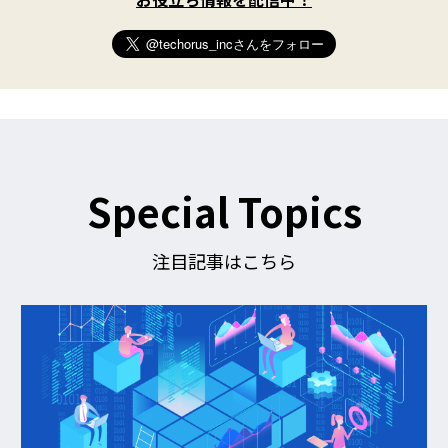
t
t
e
r
)
を
フ
ォ
ロ
ー
す
Special Topics
る
注目記事はこちら