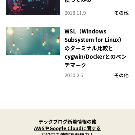
2018.11.9
その他
WSL（Windows
Subsystem for Linux）
のターミナル比較と
cygwin/Dockerとのベン
チマーク
2020.2.6
その他
X
(
テックブログ新着情報の他
T
w
AWSやGoogle Cloudに関する
i
お役立ち情報を配信中！