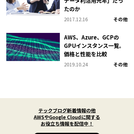
データ利活用元年」だっ
たのか
2017.12.16
その他
AWS、Azure、GCPの
GPUインスタンス一覧。
価格と性能を比較
2019.10.24
その他
X
(
テックブログ新着情報の他
T
w
AWSやGoogle Cloudに関する
i
お役立ち情報を配信中！
t
t