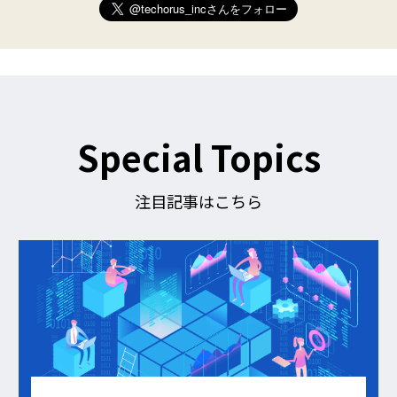
e
r
)
を
フ
ォ
ロ
ー
す
Special Topics
る
注目記事はこちら