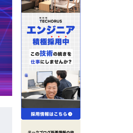
X
(
T
テックブログ新着情報の他