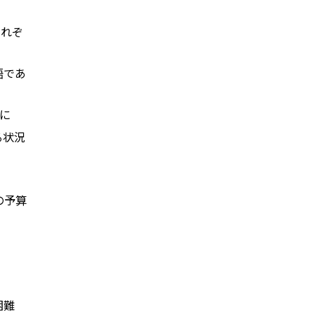
それぞ
語であ
に
る状況
の予算
困難