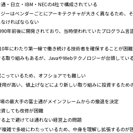
・日立・IBM・NECの4社で構成されている
ロジーはベンダーごとにアーキテクチャが大きく異なるため、
しなければならない
990年前後に開発されており、当時使われていたプログラム言
～10年にわたり第一線で働き続ける技術者を確保することが困難
る取り組みもあるが、JavaやWebテクノロジーが台頭してい
起こっているため、オフショアでも難しい
費用が高い、値上げなどにより新しい取り組みに投資するため
ム市場の最大手の富士通がメインフレームからの撤退を決定
投資しても改修が困難
する上で避けては通れない経営上の問題
が複雑で多岐にわたっているため、中身を理解し拡張するのが