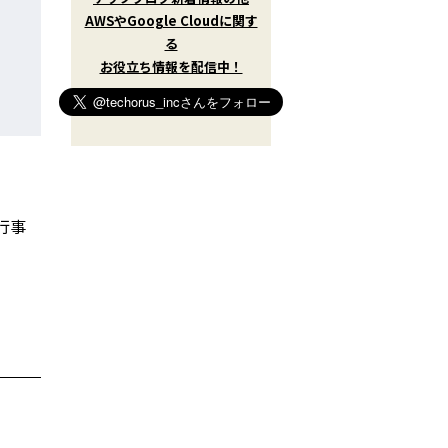
w
AWSやGoogle Cloudに関す
i
t
る
t
お役立ち情報を配信中！
e
r
)
を
フ
ォ
ロ
ー
す
る
移行事