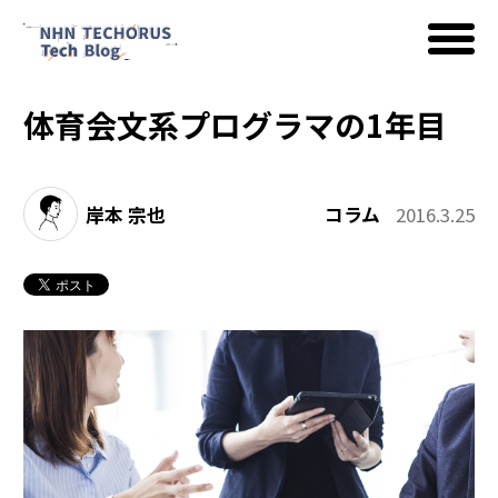
体育会文系プログラマの1年目
AWS
岸本 宗也
コラム
2016.3.25
Google Cloud
イベント
コラム