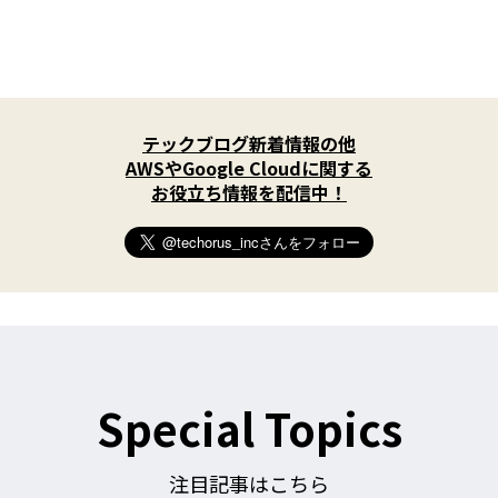
X
(
テックブログ新着情報の他
T
w
AWSやGoogle Cloudに関する
i
お役立ち情報を配信中！
t
t
e
r
)
を
フ
ォ
ロ
ー
す
Special Topics
る
注目記事はこちら