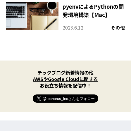
pyenvによるPythonの開
発環境構築【Mac】
2023.6.12
その他
X
(
テックブログ新着情報の他
T
w
AWSやGoogle Cloudに関する
i
お役立ち情報を配信中！
t
t
e
r
)
を
フ
ォ