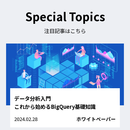
ロ
ー
す
Special Topics
る
注目記事はこちら
データ分析入門
これから始めるBigQuery基礎知識
2024.02.28
ホワイトペーパー