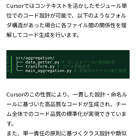
Cursorではコンテキストを活かしたモジュール単
位でのコード設計が可能で、以下のようなフォル
ダ構造があった場合に各ファイル間の関係性を理
解してコード生成を行います。
1
src
/aggregation/
2
├── data_getter.py 
# 元になるデータの取得処理
3
├── transform.py 
# データ変換処理
4
└── main_aggregation.py 
# 変換済みデータの集計処理
Cursorのこの性質により、一貫した設計・命名ル
ールに基づいた高品質なコードが生成され、チー
ム全体でのコード品質の標準化が実現できていま
す。
また、単一責任の原則に基づくクラス設計や類似