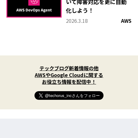
いて障害対応を更に自動
化しよう！
2026.3.18
AWS
X
(
テックブログ新着情報の他
T
w
AWSやGoogle Cloudに関する
i
お役立ち情報を配信中！
t
t
e
r
)
を
フ
ォ
ロ
ー