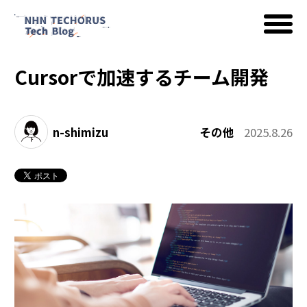
Cursorで加速するチーム開発
AWS
n-shimizu
その他
2025.8.26
Google Cloud
イベント
コラム