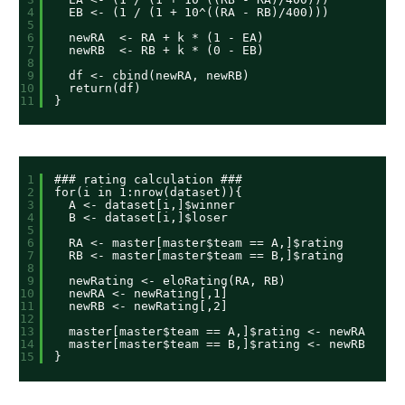
4
EB <- (1 / (1 + 10^((RA - RB)/400)))
5
6
newRA  <- RA + k * (1 - EA)
7
newRB  <- RB + k * (0 - EB)
8
9
df <- cbind(newRA, newRB)
10
return(df)
11
}
1
### rating calculation ###
2
for(i in 1:nrow(dataset)){
3
A <- dataset[i,]$winner
4
B <- dataset[i,]$loser
5
6
RA <- master[master$team == A,]$rating
7
RB <- master[master$team == B,]$rating
8
9
newRating <- eloRating(RA, RB)
10
newRA <- newRating[,1]
11
newRB <- newRating[,2]
12
13
master[master$team == A,]$rating <- newRA
14
master[master$team == B,]$rating <- newRB
15
}