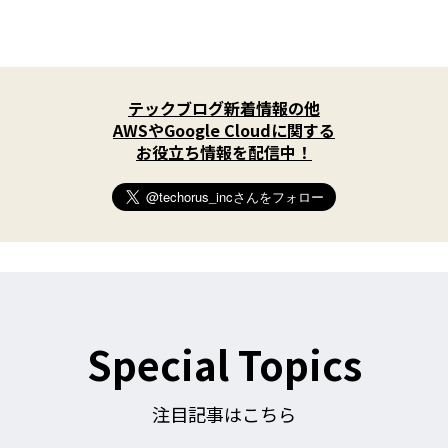
X
(
テックブログ新着情報の他
T
w
AWSやGoogle Cloudに関する
i
お役立ち情報を配信中！
t
t
e
r
)
を
フ
ォ
ロ
ー
す
Special Topics
る
注目記事はこちら