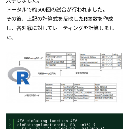
入手しました。
トータルで約500回の試合が行われました。
その後、上記の計算式を反映したR関数を作成
し、各対戦に対してレーティングを計算しまし
た。
1
### eloRating function ###
2
eloRating=function(RA, RB, k=16) {
3
EA <- (1 / (1 + 10^((RB - RA)/400)))