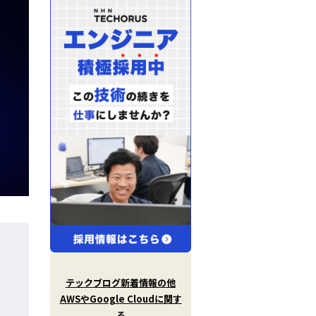
X
(
T
テックブログ新着情報の他
w
AWSやGoogle Cloudに関す
i
t
る