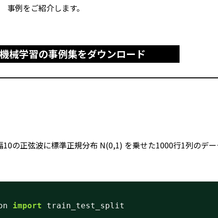
事例をご紹介します。
機械学習の事例集をダウンロード
の正弦波に標準正規分布 N(0,1) を乗せた1000行1列のデ
on 
import
train_test_split