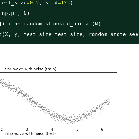
test_size
=
0.2
, seed
=
123
):
np.pi, N)
]) 
+
np.random.standard_normal(N)
t(X, y, test_size
=
test_size, random_state
=
see