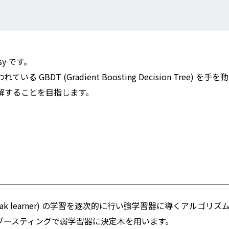
y です。
DT (Gradient Boosting Decision Tree) を手を
解することを目指します。
。
(weak learner) の学習を逐次的に行い強学習器に導くアルゴリズ
たブースティングで弱学習器に決定木を用います。