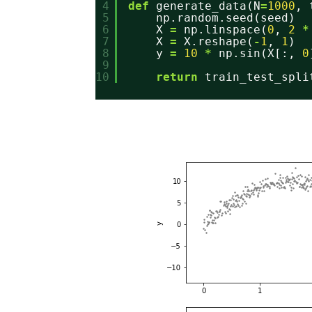
4
def
generate_data(N
=
1000
, 
5
np.random.seed(seed)
6
X 
=
np.linspace(
0
, 
2
*
7
X 
=
X.reshape(
-
1
, 
1
)
8
y 
=
10
*
np.sin(X[:, 
0
9
10
return
train_test_spli