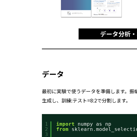
データ分析・
データ
最初に実験で使うデータを準備します。振幅10
生成し、訓練:テスト=8:2で分割します。
1
import
numpy as np
2
from
sklearn.model_selecti
3