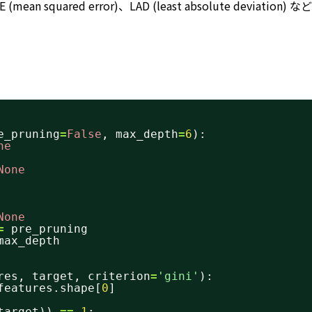
uared error)、LAD (least absolute deviation) 
e_pruning
=
False
, max_depth
=
6
):
ne
None
None
=
pre_pruning
max_depth
res, target, criterion
=
'gini'
):
features.shape[
0
]
target)) 
=
=
1
: