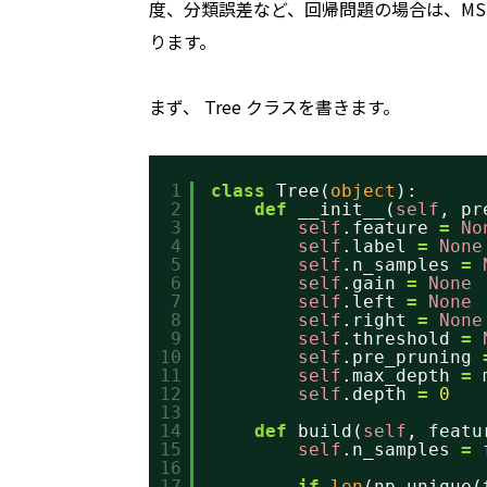
度、分類誤差など、回帰問題の場合は、MSE (mean sq
ります。
まず、 Tree クラスを書きます。
1
class
Tree(
object
):
2
def
__init__(
self
, pr
3
self
.feature 
=
No
4
self
.label 
=
None
5
self
.n_samples 
=
6
self
.gain 
=
None
7
self
.left 
=
None
8
self
.right 
=
None
9
self
.threshold 
=
10
self
.pre_pruning 
11
self
.max_depth 
=
12
self
.depth 
=
0
13
14
def
build(
self
, featu
15
self
.n_samples 
=
16
17
if
len
(np.unique(