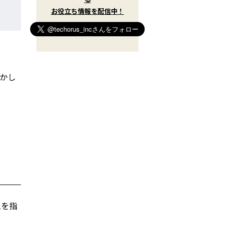
t
お役立ち情報を配信中！
e
r
)
を
フ
ォ
ロ
ー
動かし
す
る
ムを指