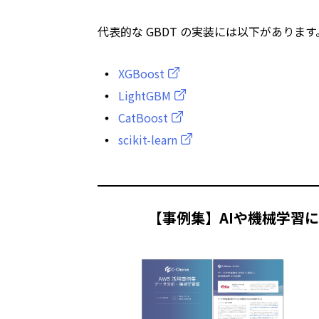
代表的な GBDT の実装には以下があります
XGBoost
LightGBM
CatBoost
scikit-learn
【事例集】AIや機械学習