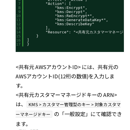
7
"Action": [
8
"kms:Encrypt",
9
"kms:Decrypt",
10
"kms:ReEncrypt*",
11
"kms:GenerateDataKey*",
12
"kms:DescribeKey"
13
],
14
"Resource": "<共有元カスタマーマネージドキ
15
}
16
]
17
}
<共有元 AWSアカウントID> には、共有元の
AWSアカウントID(12桁の数値)を入力しま
す。
<共有元カスタマーマネージドキーの ARN>
は、
KMS > カスタマー管理型のキー > 対象カスタマ
の「一般設定」にて確認でき
ーマネージドキー
ます。