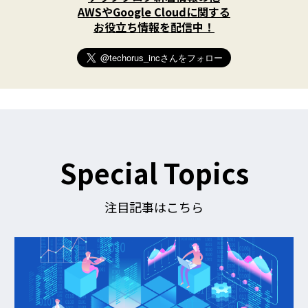
w
AWSやGoogle Cloudに関する
i
お役立ち情報を配信中！
t
t
e
r
)
を
フ
ォ
ロ
ー
す
Special Topics
る
注目記事はこちら