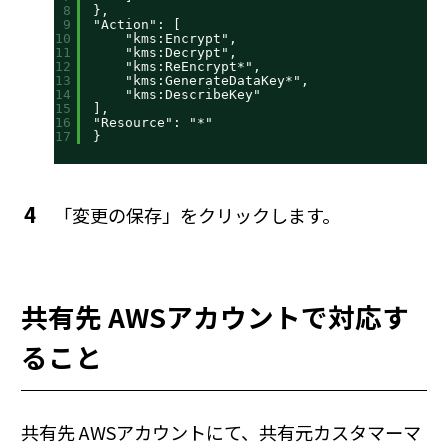
8
},
9
"Action": [
10
"kms:Encrypt",
11
"kms:Decrypt",
12
"kms:ReEncrypt*",
13
"kms:GenerateDataKey*",
14
"kms:DescribeKey"
15
],
16
"Resource": "*"
17
}
「変更の保存」をクリックします。
共有先 AWSアカウントで対応す
ること
共有先 AWSアカウントにて、共有元カスタマーマ