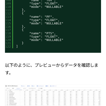
108
"name": "TOV",
109
"type": "FLOAT",
110
"mode": "NULLABLE"
111
},
112
{
113
"name": "PF",
114
"type": "FLOAT",
115
"mode": "NULLABLE"
116
},
117
{
118
"name": "PTS",
119
"type": "FLOAT",
120
"mode": "NULLABLE"
121
}
122
]
以下のように、プレビューからデータを確認しま
す。