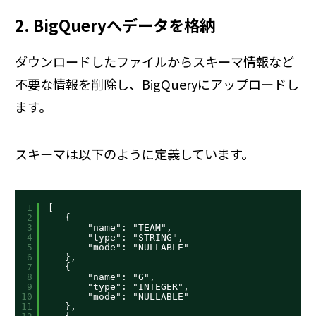
2. BigQueryへデータを格納
ダウンロードしたファイルからスキーマ情報など
不要な情報を削除し、BigQueryにアップロードし
ます。
スキーマは以下のように定義しています。
1
[
2
{
3
"name": "TEAM",
4
"type": "STRING",
5
"mode": "NULLABLE"
6
},
7
{
8
"name": "G",
9
"type": "INTEGER",
10
"mode": "NULLABLE"
11
},