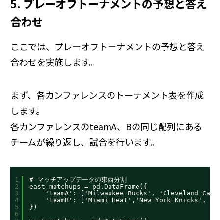
5. プレーオフトーナメントの予想と答え
合わせ
ここでは、プレーオフトーナメントの予想と答え
合わせを実施します。
まず、各カンファレンスのトーナメント表を作成
します。
各カンファレンスのteamA、Bの同じ配列にある
チームが繰り返し、試合を行います。
1
# マッチアップデータの東西分割
2
east_matchups = pd.DataFrame({
3
'teamA': ['Milwaukee Bucks', 'Cleveland Cava
4
'teamB': ['Miami Heat','New York Knicks', 'B
5
})
6