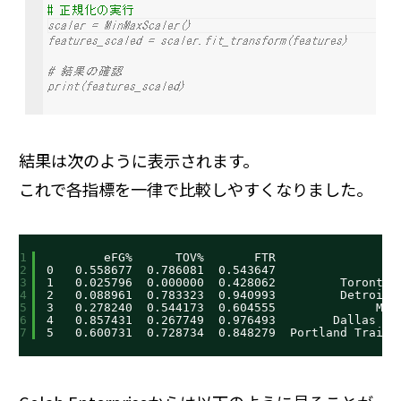
結果は次のように表示されます。
これで各指標を一律で比較しやすくなりました。
1
eFG%      TOV%       FTR                 
2
0   0.558677  0.786081  0.543647               Ut
3
1   0.025796  0.000000  0.428062         Toronto 
4
2   0.088961  0.783323  0.940993         Detroit 
5
3   0.278240  0.544173  0.604555              Mia
6
4   0.857431  0.267749  0.976493        Dallas Ma
7
5   0.600731  0.728734  0.848279  Portland Trail 