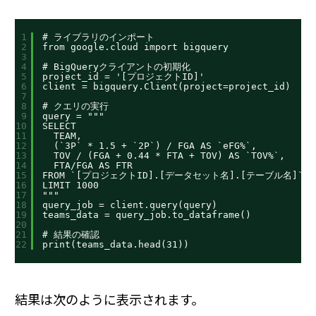
1
# ライブラリのインポート
2
from google.cloud import bigquery
3
4
# BigQueryクライアントの初期化
5
project_id = '[プロジェクトID]'
6
client = bigquery.Client(project=project_id)
7
8
# クエリの実行
9
query = """
10
SELECT
11
TEAM,
12
(`3P` * 1.5 + `2P`) / FGA AS `eFG%`,
13
TOV / (FGA + 0.44 * FTA + TOV) AS `TOV%`,
14
FTA/FGA AS FTR
15
FROM `[プロジェクトID].[データセット名].[テーブル名]`
16
LIMIT 1000
17
"""
18
query_job = client.query(query)
19
teams_data = query_job.to_dataframe()
20
21
# 結果の確認
22
print(teams_data.head(31))
結果は次のように表示されます。