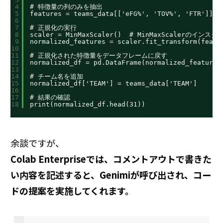
4
# 特徴量の列のみを抽出
5
features = teams_data[['eFG%', 'TOV%', 'FTR']]
6
7
# 正規化の実行
8
scaler = MinMaxScaler()  # MinMaxScalerのインス
9
normalized_features = scaler.fit_transform(fe
10
11
# 正規化された特徴量をデータフレームに戻す
12
normalized_df = pd.DataFrame(normalized_features
13
14
# チーム名を追加
15
normalized_df['TEAM'] = teams_data['TEAM']
16
17
# 結果の確認
18
print(normalized_df.head(31))
余談ですが、
Colab Enterpriseでは、コメントアウトで書きた
い内容を記述すると、Genimiが呼び出され、コー
ドの提案を実施してくれます。