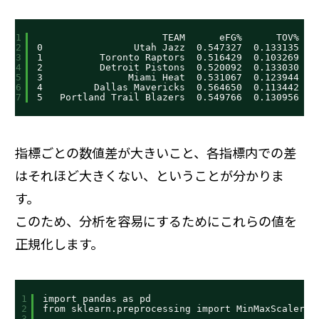
1
TEAM      eFG%      TOV%   
2
0                Utah Jazz  0.547327  0.133135  0
3
1          Toronto Raptors  0.516429  0.103269  0
4
2          Detroit Pistons  0.520092  0.133030  0
5
3               Miami Heat  0.531067  0.123944  0
6
4         Dallas Mavericks  0.564650  0.113442  0
7
5   Portland Trail Blazers  0.549766  0.130956  0
指標ごとの数値差が大きいこと、各指標内での差
はそれほど大きくない、ということが分かりま
す。
このため、分析を容易にするためにこれらの値を
正規化します。
1
import pandas as pd
2
from sklearn.preprocessing import MinMaxScaler 
3