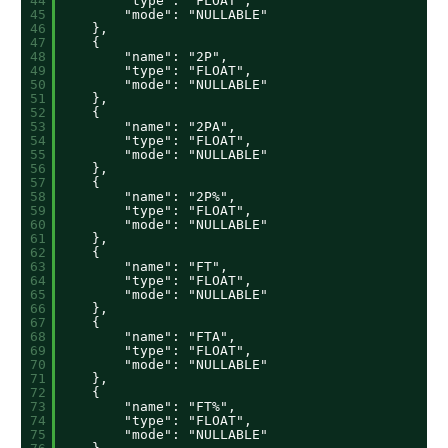
44
"type": "FLOAT",
45
"mode": "NULLABLE"
46
},
47
{
48
"name": "2P",
49
"type": "FLOAT",
50
"mode": "NULLABLE"
51
},
52
{
53
"name": "2PA",
54
"type": "FLOAT",
55
"mode": "NULLABLE"
56
},
57
{
58
"name": "2P%",
59
"type": "FLOAT",
60
"mode": "NULLABLE"
61
},
62
{
63
"name": "FT",
64
"type": "FLOAT",
65
"mode": "NULLABLE"
66
},
67
{
68
"name": "FTA",
69
"type": "FLOAT",
70
"mode": "NULLABLE"
71
},
72
{
73
"name": "FT%",
74
"type": "FLOAT",
75
"mode": "NULLABLE"