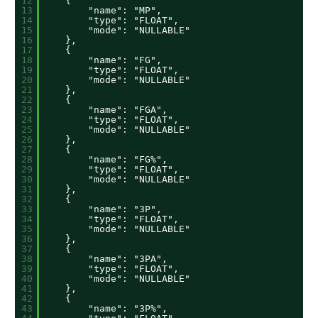
12
{
13
"name": "MP",
14
"type": "FLOAT",
15
"mode": "NULLABLE"
16
},
17
{
18
"name": "FG",
19
"type": "FLOAT",
20
"mode": "NULLABLE"
21
},
22
{
23
"name": "FGA",
24
"type": "FLOAT",
25
"mode": "NULLABLE"
26
},
27
{
28
"name": "FG%",
29
"type": "FLOAT",
30
"mode": "NULLABLE"
31
},
32
{
33
"name": "3P",
34
"type": "FLOAT",
35
"mode": "NULLABLE"
36
},
37
{
38
"name": "3PA",
39
"type": "FLOAT",
40
"mode": "NULLABLE"
41
},
42
{
43
"name": "3P%",