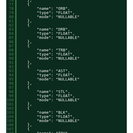
76
},
77
{
78
"name": "ORB",
79
"type": "FLOAT",
80
"mode": "NULLABLE"
81
},
82
{
83
"name": "DRB",
84
"type": "FLOAT",
85
"mode": "NULLABLE"
86
},
87
{
88
"name": "TRB",
89
"type": "FLOAT",
90
"mode": "NULLABLE"
91
},
92
{
93
"name": "AST",
94
"type": "FLOAT",
95
"mode": "NULLABLE"
96
},
97
{
98
"name": "STL",
99
"type": "FLOAT",
100
"mode": "NULLABLE"
101
},
102
{
103
"name": "BLK",
104
"type": "FLOAT",
105
"mode": "NULLABLE"
106
},
107
{