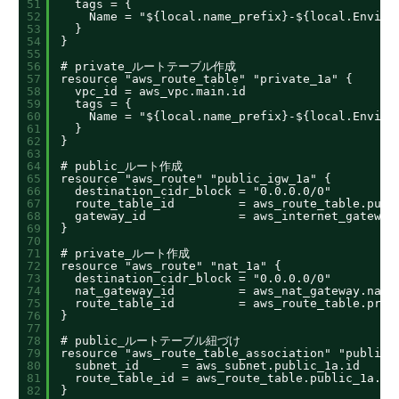
51
tags = {
52
Name = "${local.name_prefix}-${local.Enviro
53
}
54
}
55
56
# private_ルートテーブル作成
57
resource "aws_route_table" "private_1a" {
58
vpc_id = aws_vpc.main.id
59
tags = {
60
Name = "${local.name_prefix}-${local.Enviro
61
}
62
}
63
64
# public_ルート作成
65
resource "aws_route" "public_igw_1a" {
66
destination_cidr_block = "0.0.0.0/0"
67
route_table_id         = aws_route_table.publ
68
gateway_id             = aws_internet_gateway
69
}
70
71
# private_ルート作成
72
resource "aws_route" "nat_1a" {
73
destination_cidr_block = "0.0.0.0/0"
74
nat_gateway_id         = aws_nat_gateway.nat_
75
route_table_id         = aws_route_table.priv
76
}
77
78
# public_ルートテーブル紐づけ
79
resource "aws_route_table_association" "public_
80
subnet_id      = aws_subnet.public_1a.id
81
route_table_id = aws_route_table.public_1a.id
82
}