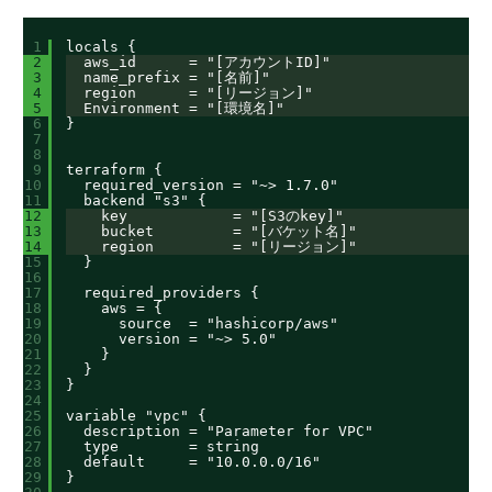
1
locals {
2
aws_id      = "[アカウントID]"
3
name_prefix = "[名前]"
4
region      = "[リージョン]"
5
Environment = "[環境名]"
6
}
7
8
9
terraform {
10
required_version = "~> 1.7.0"
11
backend "s3" {
12
key            = "[S3のkey]"
13
bucket         = "[バケット名]"
14
region         = "[リージョン]"
15
}
16
17
required_providers {
18
aws = {
19
source  = "hashicorp/aws"
20
version = "~> 5.0"
21
}
22
}
23
}
24
25
variable "vpc" {
26
description = "Parameter for VPC"
27
type        = string
28
default     = "10.0.0.0/16"
29
}