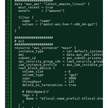
3
####################
4
data "aws_ami" "latest_amazon_linux2" {
5
most_recent = true
6
owners      = ["amazon"]
7
8
filter {
9
name   = "name"
10
values = ["amzn2-ami-hvm-*-x86_64-gp2"]
11
}
12
}
13
14
####################
15
# ec2
16
####################
17
resource "aws_instance" "main" {
18
instance_type          = var.default_instance_
19
ami                    = data.aws_ami.latest_a
20
subnet_id              = aws_subnet.private_1a
21
vpc_security_group_ids = [aws_security_group.m
22
iam_instance_profile   = aws_iam_instance_prof
23
root_block_device {
24
volume_size           = 8
25
volume_type           = "gp3"
26
iops                  = 3000
27
throughput            = 125
28
delete_on_termination = true
29
30
# EBSのNameタグ
31
tags = {
32
Name = "${local.name_prefix}-${local.Envir
33
}
34
}