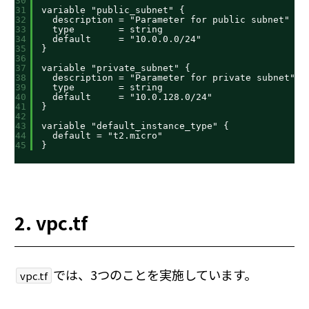
30
31
variable "public_subnet" {
32
description = "Parameter for public subnet"
33
type        = string
34
default     = "10.0.0.0/24"
35
}
36
37
variable "private_subnet" {
38
description = "Parameter for private subnet"
39
type        = string
40
default     = "10.0.128.0/24"
41
}
42
43
variable "default_instance_type" {
44
default = "t2.micro"
45
}
2. vpc.tf
では、3つのことを実施しています。
vpc.tf