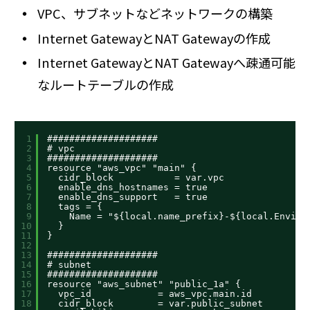
VPC、サブネットなどネットワークの構築
Internet GatewayとNAT Gatewayの作成
Internet GatewayとNAT Gatewayへ疎通可能
なルートテーブルの作成
1
####################
2
# vpc
3
####################
4
resource "aws_vpc" "main" {
5
cidr_block           = var.vpc
6
enable_dns_hostnames = true
7
enable_dns_support   = true
8
tags = {
9
Name = "${local.name_prefix}-${local.Enviro
10
}
11
}
12
13
####################
14
# subnet
15
####################
16
resource "aws_subnet" "public_1a" {
17
vpc_id            = aws_vpc.main.id
18
cidr_block        = var.public_subnet