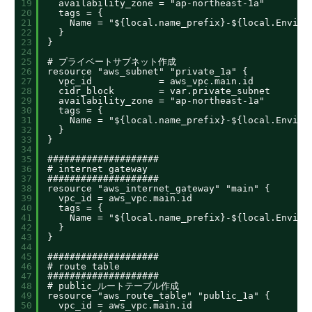
19
availability_zone = "ap-northeast-1a"
20
tags = {
21
Name = "${local.name_prefix}-${local.Enviro
22
}
23
}
24
25
# プライベートサブネット作成
26
resource "aws_subnet" "private_1a" {
27
vpc_id            = aws_vpc.main.id
28
cidr_block        = var.private_subnet
29
availability_zone = "ap-northeast-1a"
30
tags = {
31
Name = "${local.name_prefix}-${local.Enviro
32
}
33
}
34
35
####################
36
# internet gateway
37
####################
38
resource "aws_internet_gateway" "main" {
39
vpc_id = aws_vpc.main.id
40
tags = {
41
Name = "${local.name_prefix}-${local.Enviro
42
}
43
}
44
45
####################
46
# route table
47
####################
48
# public_ルートテーブル作成
49
resource "aws_route_table" "public_1a" {
50
vpc_id = aws_vpc.main.id