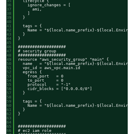
35
lifecycle {
36
ignore_changes = [
37
ami,
38
]
39
}
40
41
tags = {
42
Name = "${local.name_prefix}-${local.Environ
43
}
44
}
45
46
####################
47
# security group
48
####################
49
resource "aws_security_group" "main" {
50
name   = "${local.name_prefix}-${local.Environ
51
vpc_id = aws_vpc.main.id
52
egress {
53
from_port   = 0
54
to_port     = 0
55
protocol    = "-1"
56
cidr_blocks = ["0.0.0.0/0"]
57
}
58
59
tags = {
60
Name = "${local.name_prefix}-${local.Environ
61
}
62
}
63
64
65
####################
66
# ec2 iam role