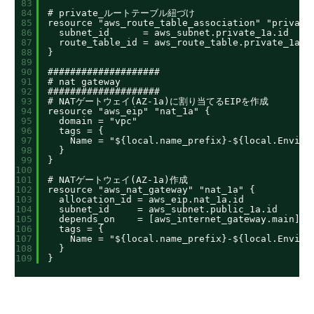
83
84
# private_ルートテーブル紐づけ
85
resource "aws_route_table_association" "private
86
subnet_id      = aws_subnet.private_1a.id
87
route_table_id = aws_route_table.private_1a.i
88
}
89
90
####################
91
# nat gateway
92
####################
93
# NATゲートウェイ(AZ-1a)に割り当てるEIPを作成
94
resource "aws_eip" "nat_1a" {
95
domain = "vpc"
96
tags = {
97
Name = "${local.name_prefix}-${local.Enviro
98
}
99
}
100
101
# NATゲートウェイ(AZ-1a)作成
102
resource "aws_nat_gateway" "nat_1a" {
103
allocation_id = aws_eip.nat_1a.id
104
subnet_id     = aws_subnet.public_1a.id
105
depends_on    = [aws_internet_gateway.main]
106
tags = {
107
Name = "${local.name_prefix}-${local.Enviro
108
}
109
}