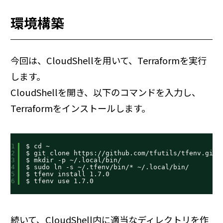
環境構築
今回は、CloudShellを用いて、Terraformを実行
します。
CloudShellを開き、以下のコマンドを入力し、
Terraformをインストールします。
1
$ cd ~
2
$ git clone 
https://github.com/tfutils/tfenv.git
 
3
$ mkdir -p ~/.local/bin/
4
$ sudo ln -s ~/.tfenv/bin/* ~/.local/bin/
5
$ tfenv install 1.7.0
6
$ tfenv use 1.7.0
続いて、CloudShell内に適当なディレクトリを作