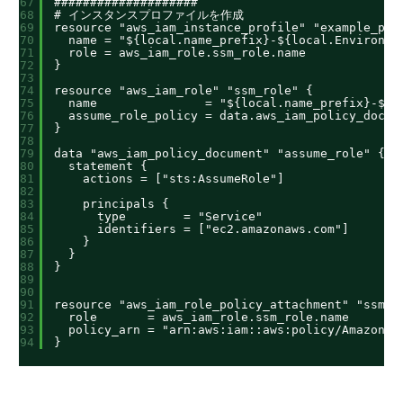
67
####################
68
# インスタンスプロファイルを作成
69
resource "aws_iam_instance_profile" "example_pro
70
name = "${local.name_prefix}-${local.Environme
71
role = aws_iam_role.ssm_role.name
72
}
73
74
resource "aws_iam_role" "ssm_role" {
75
name               = "${local.name_prefix}-${l
76
assume_role_policy = data.aws_iam_policy_docum
77
}
78
79
data "aws_iam_policy_document" "assume_role" {
80
statement {
81
actions = ["sts:AssumeRole"]
82
83
principals {
84
type        = "Service"
85
identifiers = ["ec2.amazonaws.com"]
86
}
87
}
88
}
89
90
91
resource "aws_iam_role_policy_attachment" "ssm_m
92
role       = aws_iam_role.ssm_role.name
93
policy_arn = "arn:aws:iam::aws:policy/AmazonSS
94
}