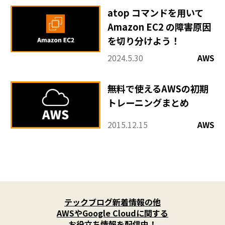
atop コマンドを用いて
Amazon EC2 の障害原因
を切り分けよう！
2024.5.30
AWS
無料で使えるAWSの初期
トレーニングまとめ
2015.12.15
AWS
X
(
テックブログ新着情報の他
T
w
AWSやGoogle Cloudに関する
i
お役立ち情報を配信中！