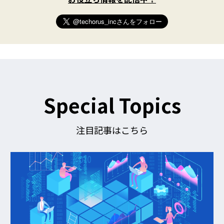
t
t
e
r
)
を
フ
ォ
ロ
ー
す
Special Topics
る
注目記事はこちら