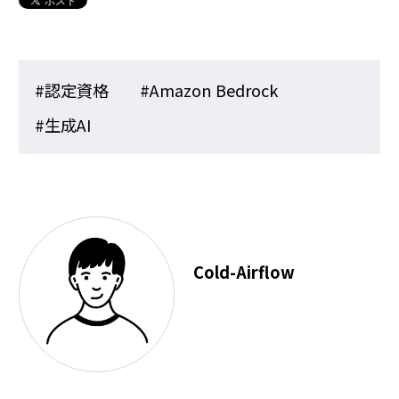
#認定資格
#Amazon Bedrock
#生成AI
Cold-Airflow