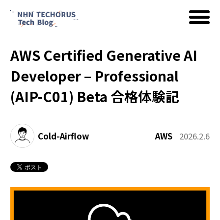
AWS Certified Generative AI
AWS
Developer – Professional
(AIP-C01) Beta 合格体験記
Google Cloud
Cold-Airflow
AWS
2026.2.6
イベント
コラム