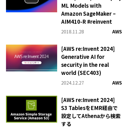
ML Models with
Amazon SageMaker –
AIM410-R #reinvent
2018.11.28
AWS
[AWS re:Invent 2024]
Generative AI for
security in the real
world (SEC403)
2024.12.27
AWS
[AWS re:Invent 2024]
S3 TablesをEMR経由で
設定してAthenaから検索
する