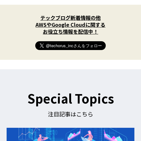
X
(
テックブログ新着情報の他
T
w
AWSやGoogle Cloudに関する
i
お役立ち情報を配信中！
t
t
e
r
)
を
フ
ォ
ロ
ー
す
Special Topics
る
注目記事はこちら