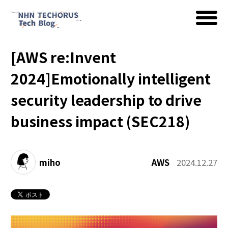
[AWS re:Invent
AWS
2024]Emotionally intelligent
security leadership to drive
Google Cloud
business impact (SEC218)
イベント
miho
AWS
2024.12.27
コラム