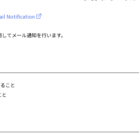
il Notification
使用してメール通知を行います。
いること
こと