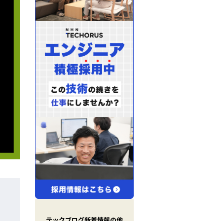
X
(
T
テックブログ新着情報の他