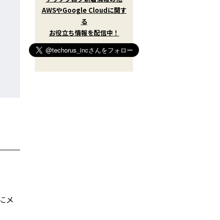
w
AWSやGoogle Cloudに関す
i
t
る
t
お役立ち情報を配信中！
e
r
)
を
フ
ォ
ロ
ー
す
る
時にメ