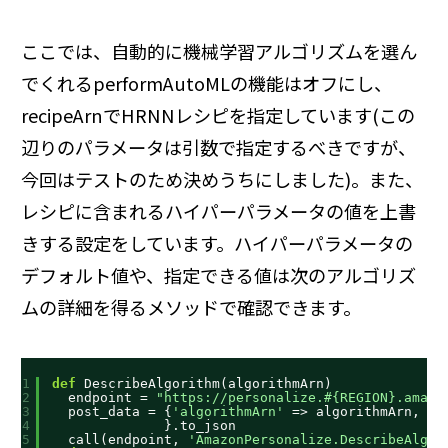
ここでは、自動的に機械学習アルゴリズムを選ん
でくれるperformAutoMLの機能はオフにし、
recipeArnでHRNNレシピを指定しています(この
辺りのパラメータは引数で指定するべきですが、
今回はテストのため決めうちにしました)。また、
レシピに含まれるハイパーパラメータの値を上書
きする設定をしています。ハイパーパラメータの
デフォルト値や、指定できる値は次のアルゴリズ
ムの詳細を得るメソッドで確認できます。
1
def
DescribeAlgorithm(algorithmArn)
2
endpoint = 
"
https://personalize.#
{REGION}.amazo
3
post_data = {
'algorithmArn'
=> algorithmArn,
4
}.to_json
5
call(endpoint, 
'AmazonPersonalize.DescribeAlgor