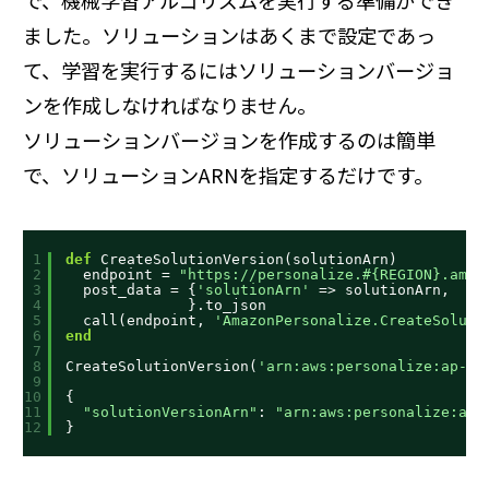
で、機械学習アルゴリズムを実行する準備ができ
ました。ソリューションはあくまで設定であっ
て、学習を実行するにはソリューションバージョ
ンを作成しなければなりません。
ソリューションバージョンを作成するのは簡単
で、ソリューションARNを指定するだけです。
1
def
CreateSolutionVersion(solutionArn)
2
endpoint = 
"
https://personalize.#
{REGION}.amaz
3
post_data = {
'solutionArn'
=> solutionArn,
4
}.to_json
5
call(endpoint, 
'AmazonPersonalize.CreateSoluti
6
end
7
8
CreateSolutionVersion(
'arn:aws:personalize:ap-no
9
10
{
11
"solutionVersionArn"
: 
"arn:aws:personalize:ap-
12
}