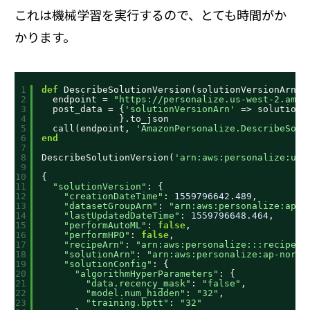
これは機械学習を実行するので、とても時間がか
かります。
1
def
DescribeSolutionVersion(solutionVersionArn)
2
endpoint = 
"
https://personalize.us-west-2.amaz
3
post_data = {
'solutionVersionArn'
=> solutionV
4
}.to_json
5
call(endpoint, 
'AmazonPersonalize.DescribeSolu
6
end
7
8
DescribeSolutionVersion(
'arn:aws:personalize:us-
9
10
{
11
"solutionVersion"
: {
12
"creationDateTime"
: 
1559796642
.
489
,
13
"datasetGroupArn"
: 
"arn:aws:personalize:ap-n
14
"lastUpdatedDateTime"
: 
1559796648
.
464
,
15
"performAutoML"
: 
false
,
16
"performHPO"
: 
false
,
17
"recipeArn"
: 
"arn:aws:personalize:::recipe/a
18
"solutionArn"
: 
"arn:aws:personalize:ap-north
19
"solutionConfig"
: {
20
"algorithmHyperParameters"
: {
21
"data.recency_mask"
: 
"false"
,
22
"model.num_hidden"
: 
"32"
,
23
"training.bptt"
: 
"32"