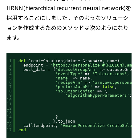
HRNN(hierarchical recurrent neural network)を
採用することにしました。そのようなソリューシ
ョンを作成するためのメソッドは次のようになり
ます。
1
def
CreateSolution(datasetGroupArn, name)
2
endpoint = 
"
https://personalize.#
{REGION}.amaz
3
post_data = {
'datasetGroupArn'
=> datasetGroup
4
'eventType'
=> 
'Interactions'
,
5
'name'
=> name,
6
'recipeArn'
=> 
'arn:aws:personali
7
'performAutoML'
=> 
false
,
8
'solutionConfig'
=> {
9
'algorithmHyperParameters'
: {
10
11
12
13
}
14
}
15
}.to_json
16
call(endpoint, 
'AmazonPersonalize.CreateSoluti
17
end