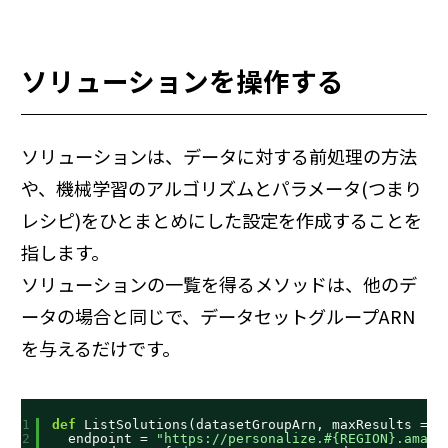
ソリューションを操作する
ソリューションは、データに対する前処理の方法
や、機械学習のアルゴリズムとパラメータ(つまり
レシピ)をひとまとめにした設定を作成することを
指します。
ソリューションの一覧を得るメソッドは、他のデ
ータの場合と同じで、データセットグループARN
を与えるだけです。
1
def
ListSolutions(datasetGroupArn, maxResults = 
1
2
endpoint = 
"
https://personalize.#
{REGION}.amazo