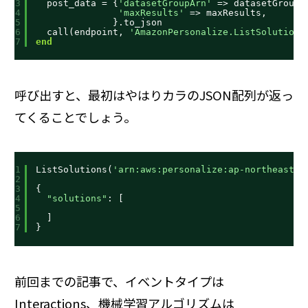
3
post_data = {
'datasetGroupArn'
=> datasetGroupA
4
'maxResults'
=> maxResults,
5
}.to_json
6
call(endpoint, 
'AmazonPersonalize.ListSolutions
7
end
呼び出すと、最初はやはりカラのJSON配列が返っ
てくることでしょう。
1
ListSolutions(
'arn:aws:personalize:ap-northeast-1
2
3
{
4
"solutions"
: [
5
6
]
7
}
前回までの記事で、イベントタイプは
Interactions、機械学習アルゴリズムは