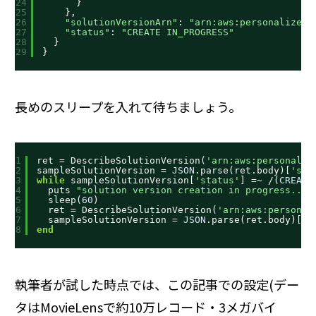
24
}
25
},
26
"solutionVersionArn"
: 
"arn:aws:personalize:a
27
"status"
: 
"CREATE IN_PROGRESS"
28
}
29
}
長めのスリープを入れて待ちましょう。
1
ret = DescribeSolutionVersion(
'arn:aws:personaliz
2
sampleSolutionVersion = 
JSON
.parse(ret.body)[
'sol
3
while
sampleSolutionVersion[
'status'
] =~ /(
CREATE
4
puts 
"solution version creation in progress..."
5
sleep(
60
) 
6
ret = DescribeSolutionVersion(
'arn:aws:personal
7
sampleSolutionVersion = 
JSON
.parse(ret.body)[
's
8
end
執筆者が試した時点では、この記事での設定(デー
タはMovieLensで約10万レコード・3メガバイ