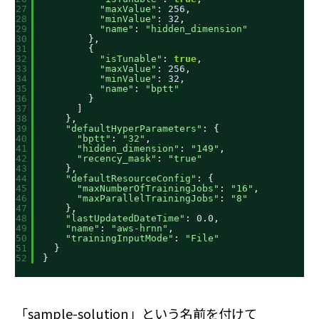
27
"maxValue"
: 
256
,
28
"minValue"
: 
32
,
29
"name"
: 
"hidden_dimension"
30
},
31
{
32
"isTunable"
: 
true
,
33
"maxValue"
: 
256
,
34
"minValue"
: 
32
,
35
"name"
: 
"bptt"
36
}
37
]
38
},
39
"defaultHyperParameters"
: {
40
"bptt"
: 
"32"
,
41
"hidden_dimension"
: 
"149"
,
42
"recency_mask"
: 
"true"
43
},
44
"defaultResourceConfig"
: {
45
"maxNumberOfTrainingJobs"
: 
"16"
,
46
"maxParallelTrainingJobs"
: 
"8"
47
},
48
"lastUpdatedDateTime"
: 
0
.
0
,
49
"name"
: 
"aws-hrnn"
,
50
"trainingInputMode"
: 
"File"
51
}
52
}
「sample-solution」という名前を付けて