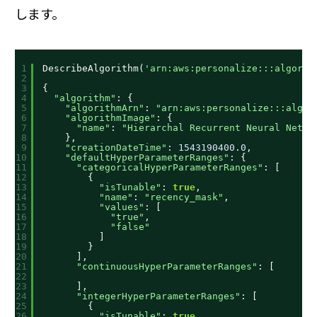
します。
1
DescribeAlgorithm(
'arn:aws:personalize:::algorit
2
3
{
4
"algorithm"
: {
5
"algorithmArn"
: 
"arn:aws:personalize:::algor
6
"algorithmImage"
: {
7
"name"
: 
"Hierarchal Recurrent Neural Net"
8
},
9
"creationDateTime"
: 
1543190400
.
0
,
10
"defaultHyperParameterRanges"
: {
11
"categoricalHyperParameterRanges"
: [
12
{
13
"isTunable"
: 
true
,
14
"name"
: 
"recency_mask"
,
15
"values"
: [
16
"true"
,
17
"false"
18
]
19
}
20
],
21
"continuousHyperParameterRanges"
: [
22
23
],
24
"integerHyperParameterRanges"
: [
25
{
26
"isTunable"
: 
true
,