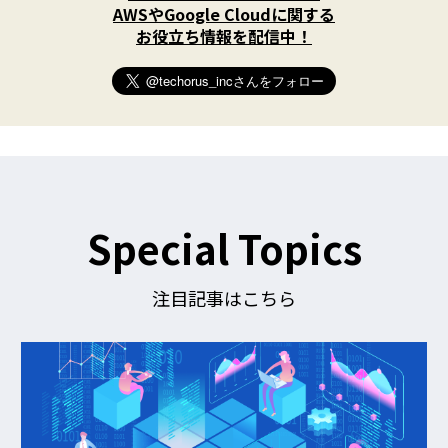
w
AWSやGoogle Cloudに関する
i
お役立ち情報を配信中！
t
t
e
r
)
を
フ
ォ
ロ
ー
す
Special Topics
る
注目記事はこちら