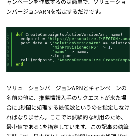
ャンペーンを作成するのは簡単で、ソリューショ
ンバージョンARNを指定するだけです。
1
def
CreateCampaign(solutionVersionArn, name)
2
endpoint = 
"
https://personalize.#
{REGION}.amazo
3
post_data = {
'solutionVersionArn'
=> solutionVe
4
'minProvisionedTPS'
=> 
1
,
5
'name'
=> name,
6
}.to_json
7
call(endpoint, 
'AmazonPersonalize.CreateCampaig
8
end
ソリューションバージョンARNとキャンペーンの
名前の他に、推薦情報入手のリクエストが来た場
合に1秒間に処理する最低数というのを指定しなけ
ればなりません。ここでは試験的な利用のため、
最小値である1を指定しています。この記事の執筆